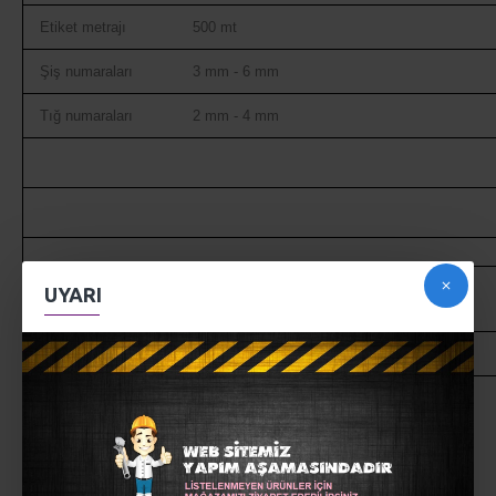
Şiş numaraları
3 mm - 6 mm
Tığ numaraları
2 mm - 4 mm
Alize Angora Gold Simli ile ördüğünüz ürünleri 30° yi geçirmeden
UYARI
yıkayabilirsiniz. Sererek kurutmanız tavsiye edilir.
Ekranda görünen renk ile gerçek iplik rengi farklılık gösterebilir.
MÜŞTERI YORUMLARI
ETIKETLER:
alize
örgü iplikleri
el örgüsü
triko iplikler
dokuma ipliği
yünteks
yumak