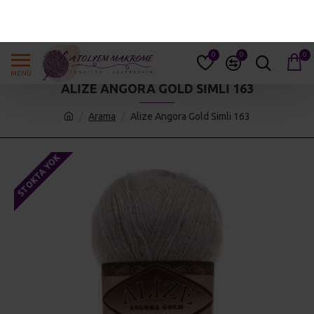
GIRIŞ YAP
KAYIT OL
0
0
0
ALIZE ANGORA GOLD SIMLI 163
Arama
Alize Angora Gold Simli 163
STOKTA YOK