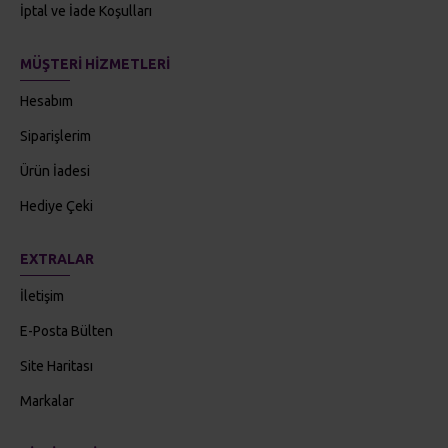
MÜŞTERI HIZMETLERI
Hesabım
Siparişlerim
Ürün İadesi
Hediye Çeki
EXTRALAR
İletişim
E-Posta Bülten
Site Haritası
Markalar
BILGILENDIRME
Kampanya ve Fırsatlardan bilgi almak istiyor musunuz?