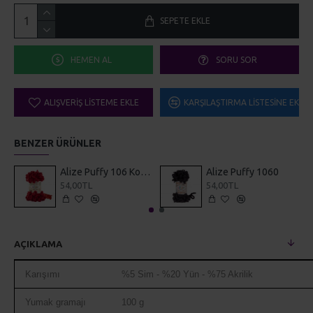
HEMEN AL
SORU SOR
ALIŞVERIŞ LISTEME EKLE
KARŞILAŞTIRMA LISTESINE EKLE
BENZER ÜRÜNLER
Alize Puffy 106 Koyu Kırmızı
Alize Puffy 1060
54,00TL
54,00TL
AÇIKLAMA
Karışımı
%5 Sim - %20 Yün - %75 Akrilik
Yumak gramajı
100 g
Etiket metrajı
500 mt