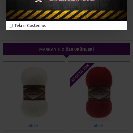
Tekrar Gösterme.
MARKANIN DIĞER ÜRÜNLERI
STOKTA YOK
Alize
Alize
ALIZE ANGORA GOLD SIMLI 1
ALIZE ANGORA GOLD SIMLI
106
58,00TL
58,00TL