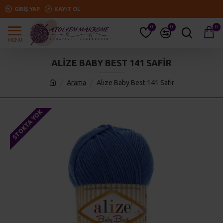
GIRIŞ YAP
KAYIT OL
0
0
0
ALIZE BABY BEST 141 SAFIR
Arama
Alize Baby Best 141 Safir
STOKTA YOK