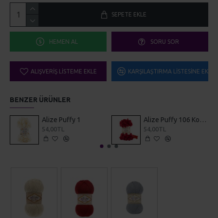
SEPETE EKLE
HEMEN AL
SORU SOR
ALIŞVERIŞ LISTEME EKLE
KARŞILAŞTIRMA LISTESINE EKLE
BENZER ÜRÜNLER
Alize Puffy 1
Alize Puffy 106 Koyu Kırmızı
54,00TL
54,00TL