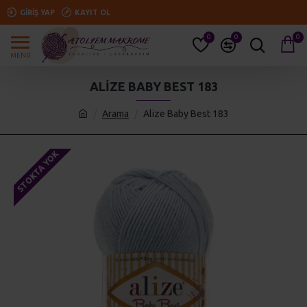
GIRIŞ YAP
KAYIT OL
0
0
0
ALIZE BABY BEST 183
Arama
Alize Baby Best 183
STOKTA YOK