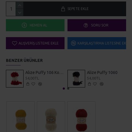
SEPETE EKLE
HEMEN AL
SORU SOR
ALIŞVERIŞ LISTEME EKLE
KARŞILAŞTIRMA LISTESINE EKLE
BENZER ÜRÜNLER
Alize Puffy 106 Koyu Kırmızı
Alize Puffy 1060
54,00TL
54,00TL