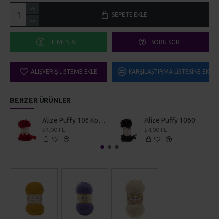
SEPETE EKLE
HEMEN AL
SORU SOR
ALIŞVERIŞ LISTEME EKLE
KARŞILAŞTIRMA LISTESINE EKLE
BENZER ÜRÜNLER
Alize Puffy 106 Koyu Kırmızı
Alize Puffy 1060
54,00TL
54,00TL