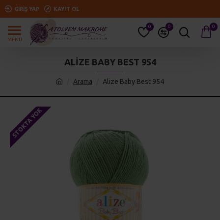
GIRIŞ YAP
KAYIT OL
0
0
0
ALIZE BABY BEST 954
Arama
Alize Baby Best 954
STOKTA YOK