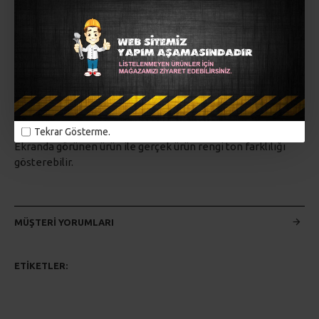
Şiş numaraları
8 mm - 9 mm
Tığ numaraları
8 mm - 10 mm
Alize Velluto ile ördüğünüz ürünleri 30° yi geçirmeden
yıkayabilirsiniz. Sererek kurutmanız tavsiye edilir.
Tekrar Gösterme.
Ekranda görünen ürün ile gerçek ürün rengi ton farklılığı
gösterebilir.
MÜŞTERI YORUMLARI
ETIKETLER:
alize
örgü iplikleri
el örgüsü
triko iplikler
dokuma ipliği
yünteks
yumak
alize kadife ip