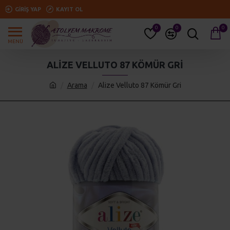
GIRIŞ YAP
KAYIT OL
0
0
0
ALIZE VELLUTO 87 KÖMÜR GRI
Arama
Alize Velluto 87 Kömür Gri