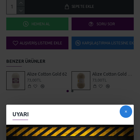
SEPETE EKLE
HEMEN AL
SORU SOR
ALIŞVERIŞ LISTEME EKLE
KARŞILAŞTIRMA LISTESINE EKLE
BENZER ÜRÜNLER
Alize Cotton Gold 62
Alize Cotton Gold 963
73,00TL
73,00TL
AÇIKLAMA
UYARI
Karışımı
%100 Mikropolyster
Yumak gramajı
100 gr
Etiket metrajı
68 m