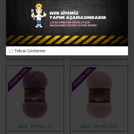
Alize
SM-AGS-27
Alize
SM-AGS-271
ALIZE ANGORA GOLD SIMLI
ALIZE ANGORA GOLD SIMLI
27
271
58,00TL
58,00TL
SEPETE EKLE
SEPETE EKLE
Tekrar Gösterme.
Hemen Al
Hemen Al
STOKTA YOK
STOKTA YOK
Alize
SM-AGS-28
Alize
SM-AGS-363