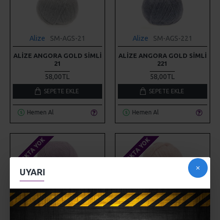
Alize
SM-AGS-21
Alize
SM-AGS-221
ALIZE ANGORA GOLD SIMLI
ALIZE ANGORA GOLD SIMLI
21
221
58,00TL
58,00TL
SEPETE EKLE
SEPETE EKLE
Hemen Al
Hemen Al
STOKTA YOK
STOKTA YOK
UYARI