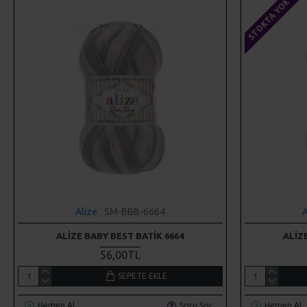
STOKTA YOK
Alize
SM-BBB-6664
A
ALIZE BABY BEST BATIK 6664
ALIZ
56,00TL
SEPETE EKLE
Hemen Al
Soru Sor
Hemen Al