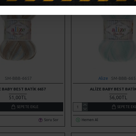
SM-BBB-6657
Alize
SM-BBB-665
E BABY BEST BATIK 6657
ALIZE BABY BEST BATIK
51,00TL
56,00TL
SEPETE EKLE
SEPETE EK
Soru Sor
Hemen Al