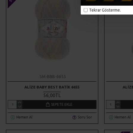
Tekrar Gösterme.
SM-BBB-6655
ALIZE BABY BEST BATIK 6655
ALIZ
56,00TL
SEPETE EKLE
Hemen Al
Soru Sor
Hemen Al