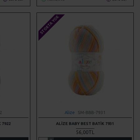
STOKTA YOK
2
Alize
SM-BBB-7931
 7922
ALIZE BABY BEST BATIK 7931
56,00TL