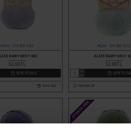
Alize
SM-BB-682
Alize
SM-BB-820
LIZE BABY BEST 682
ALIZE BABY BEST 8
52,00TL
52,00TL
SEPETE EKLE
SEPETE EK
Soru Sor
Hemen Al
STOKTA YOK