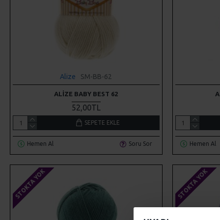
Alize
SM-BB-62
ALIZE BABY BEST 62
A
52,00TL
SEPETE EKLE
Hemen Al
Soru Sor
Hemen Al
STOKTA YOK
STOKTA YOK