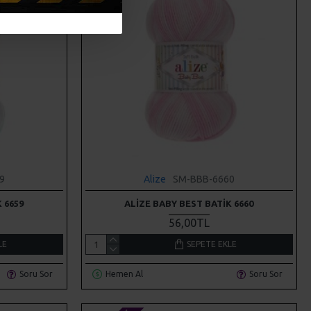
9
Alize
SM-BBB-6660
 6659
ALIZE BABY BEST BATIK 6660
56,00TL
LE
SEPETE EKLE
Soru Sor
Hemen Al
Soru Sor