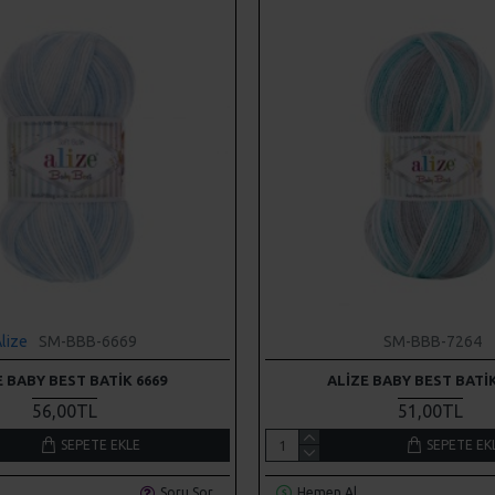
lize
SM-BBB-6669
SM-BBB-7264
E BABY BEST BATIK 6669
ALIZE BABY BEST BATIK
56,00TL
51,00TL
SEPETE EKLE
SEPETE EK
Soru Sor
Hemen Al