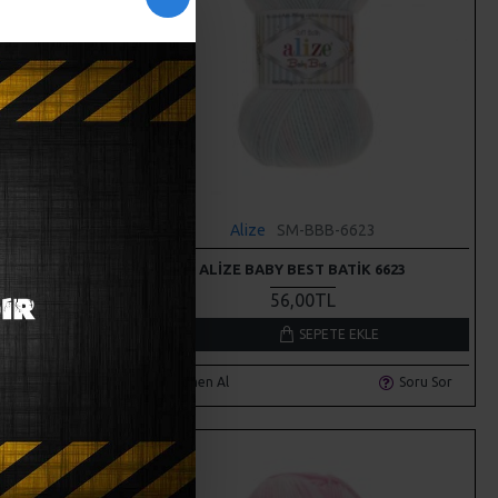
Alize
SM-BBB-6623
54
ALIZE BABY BEST BATIK 6623
56,00TL
LE
SEPETE EKLE
Soru Sor
Hemen Al
Soru Sor