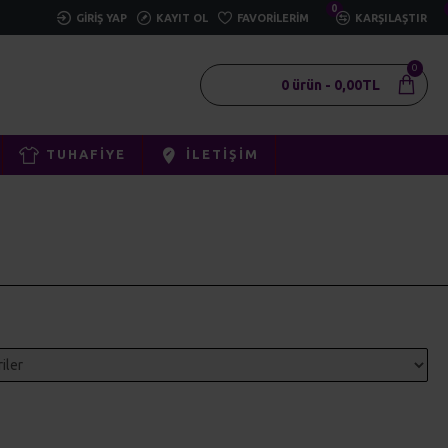
0
GIRIŞ YAP
KAYIT OL
FAVORILERIM
KARŞILAŞTIR
0
0 ürün - 0,00TL
TUHAFIYE
İLETIŞIM