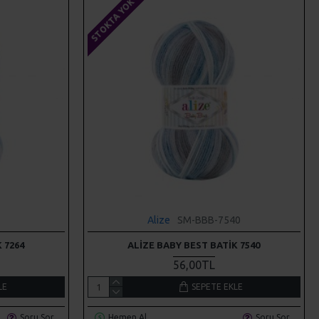
STOKTA YOK
Alize
SM-BBB-7540
 7264
ALIZE BABY BEST BATIK 7540
56,00TL
LE
SEPETE EKLE
Soru Sor
Hemen Al
Soru Sor