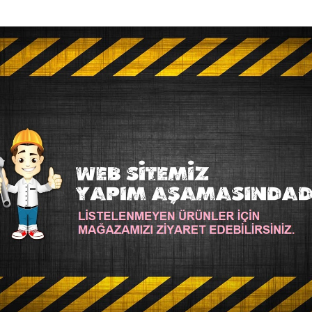
SM-BB-851-Pervane-Çiceği
Alize
SM-BB-954
BY BEST 851 PERVANE ÇICEĞI
ALIZE BABY BEST 9
52,00TL
52,00TL
SEPETE EKLE
SEPETE EK
Soru Sor
Hemen Al
STOKTA YOK