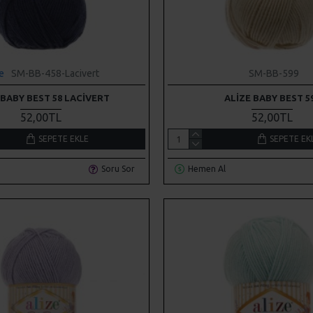
ze
SM-BB-458-Lacivert
SM-BB-599
 BABY BEST 58 LACIVERT
ALIZE BABY BEST 5
52,00TL
52,00TL
SEPETE EKLE
SEPETE EK
Soru Sor
Hemen Al