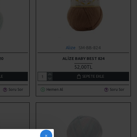
Alize
SM-BB-824
20
ALIZE BABY BEST 824
52,00TL
LE
SEPETE EKLE
Soru Sor
Hemen Al
Soru Sor