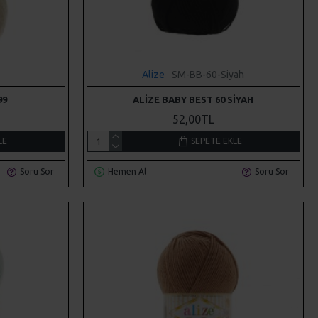
Alize
SM-BB-60-Siyah
99
ALIZE BABY BEST 60 SIYAH
52,00TL
LE
SEPETE EKLE
Soru Sor
Hemen Al
Soru Sor