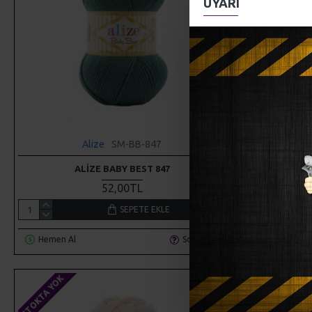
UYARI
Alize
SM-BB-847
Alize
ALIZE BABY BEST 847
ALIZE BA
52,00TL
SEPETE EKLE
Hemen Al
Soru Sor
Hemen Al
STOKTA YOK