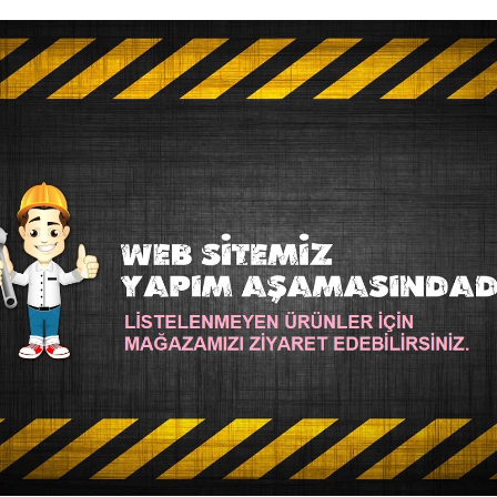
 Makrome
SM-LAZER-0010
Atolyem Makrome
SM-H
 TARAFTAR BEBEK ODASI KAPI
HEDIYELIK BEBEK DOĞUM
SÜSÜ
25,00TL
500,00TL
SEPETE EKLE
SEPETE EK
Soru Sor
Hemen Al