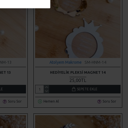
NM-13
Atolyem Makrome
SM-HNM-14
NET 13
HEDIYELIK PLEKSI MAGNET 14
25,00TL
LE
SEPETE EKLE
Soru Sor
Hemen Al
Soru Sor