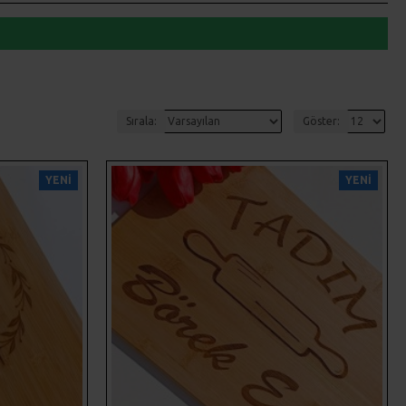
Sırala:
Göster:
YENI
YENI