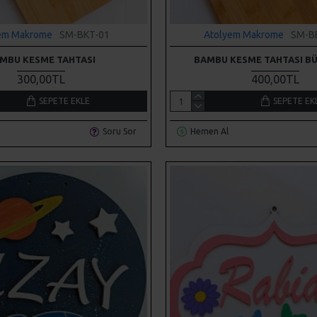
em Makrome
SM-BKT-01
Atolyem Makrome
SM-B
MBU KESME TAHTASI
BAMBU KESME TAHTASI B
300,00TL
400,00TL
SEPETE EKLE
SEPETE EK
Soru Sor
Hemen Al