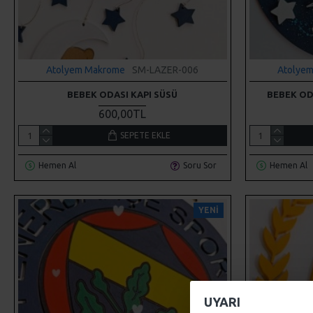
Atolyem Makrome
SM-LAZER-006
Atolye
BEBEK ODASI KAPI SÜSÜ
BEBEK OD
600,00TL
SEPETE EKLE
Hemen Al
Soru Sor
Hemen Al
YENI
UYARI