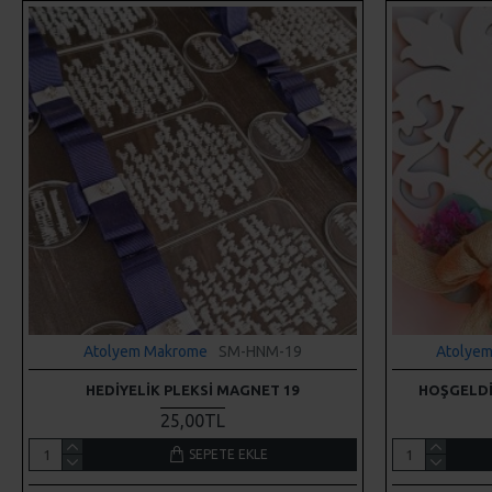
Atolyem Makrome
SM-HNM-19
Atolye
HEDIYELIK PLEKSI MAGNET 19
HOŞGELDI
25,00TL
SEPETE EKLE