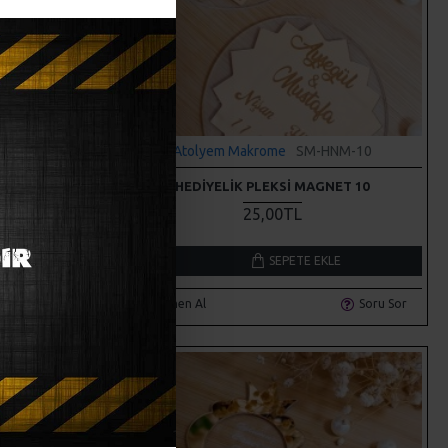
NM-20
Atolyem Makrome
SM-HNM-10
 MAGNET
HEDIYELIK PLEKSI MAGNET 10
25,00TL
LE
SEPETE EKLE
Soru Sor
Hemen Al
Soru Sor