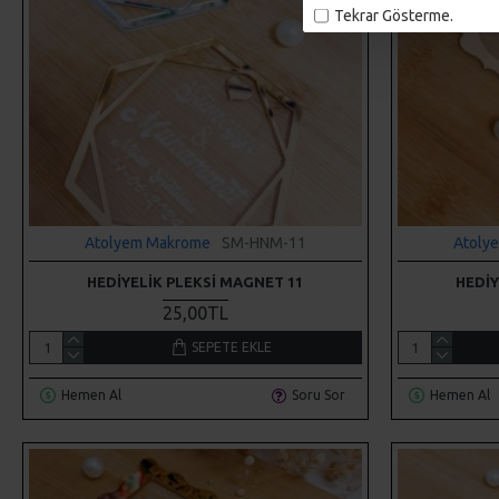
Tekrar Gösterme.
Atolyem Makrome
SM-HNM-11
Atoly
HEDIYELIK PLEKSI MAGNET 11
HEDIY
25,00TL
SEPETE EKLE
Hemen Al
Soru Sor
Hemen Al