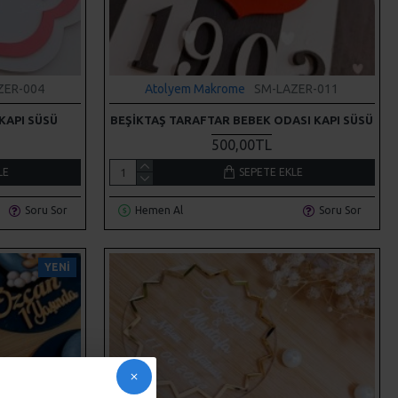
ZER-004
Atolyem Makrome
SM-LAZER-011
KAPI SÜSÜ
BEŞIKTAŞ TARAFTAR BEBEK ODASI KAPI SÜSÜ
500,00TL
LE
SEPETE EKLE
Soru Sor
Hemen Al
Soru Sor
YENI