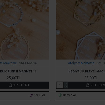
em Makrome
SM-HNM-16
Atolyem Makrome
SM-H
ELIK PLEKSI MAGNET 16
HEDIYELIK PLEKSI MAG
25,00TL
25,00TL
SEPETE EKLE
SEPETE EK
Soru Sor
Hemen Al