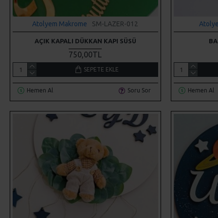
Atolyem Makrome
SM-LAZER-012
Atoly
AÇIK KAPALI DÜKKAN KAPI SÜSÜ
BA
750,00TL
SEPETE EKLE
Hemen Al
Soru Sor
Hemen Al