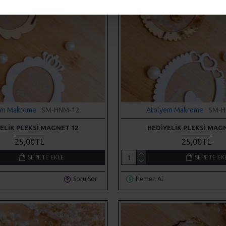
em Makrome
SM-HNM-12
Atolyem Makrome
SM-H
ELIK PLEKSI MAGNET 12
HEDIYELIK PLEKSI MAG
25,00TL
25,00TL
SEPETE EKLE
SEPETE EK
Soru Sor
Hemen Al