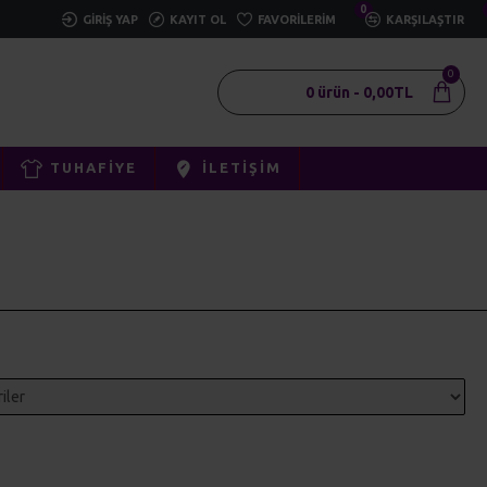
0
GIRIŞ YAP
KAYIT OL
FAVORILERIM
KARŞILAŞTIR
0
0 ürün - 0,00TL
TUHAFIYE
İLETIŞIM