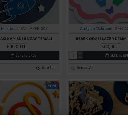
m Makrome
SM-LAZER-007
Atolyem Makrome
SM-LA
ASI KAPI SÜSÜ UZAY TEMALI
BEBEK ODASI LAZER KESIM 
600,00TL
500,00TL
SEPETE EKLE
SEPETE EK
Soru Sor
Hemen Al
YENI