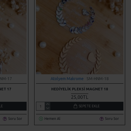
NM-17
Atolyem Makrome
SM-HNM-18
NET 17
HEDIYELIK PLEKSI MAGNET 18
25,00TL
LE
SEPETE EKLE
Soru Sor
Hemen Al
Soru Sor