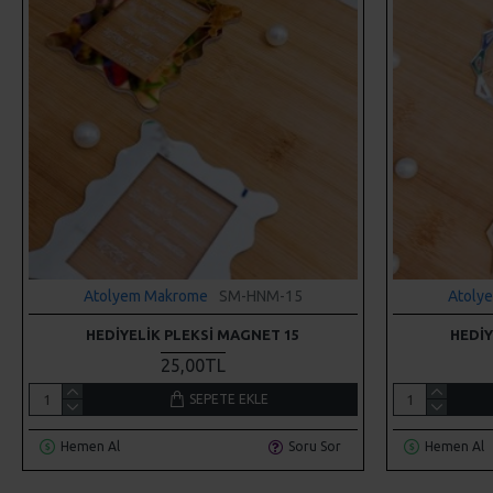
Atolyem Makrome
SM-HNM-15
Atoly
HEDIYELIK PLEKSI MAGNET 15
HEDIY
25,00TL
SEPETE EKLE
Hemen Al
Soru Sor
Hemen Al