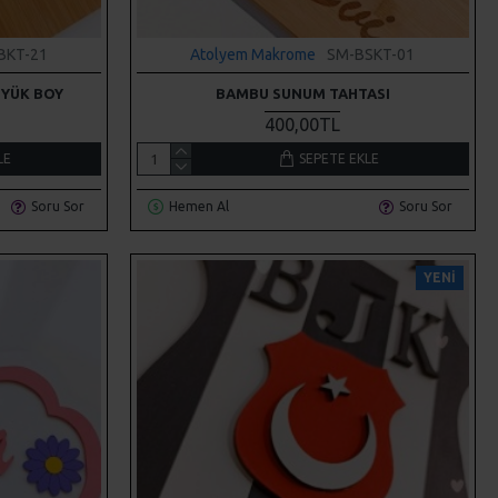
BKT-21
Atolyem Makrome
SM-BSKT-01
ÜYÜK BOY
BAMBU SUNUM TAHTASI
400,00TL
LE
SEPETE EKLE
Soru Sor
Hemen Al
Soru Sor
YENI