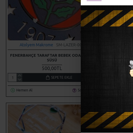
Atolyem Makrome
SM-LAZER-009
Atolyem
FENERBAHÇE TARAFTAR BEBEK ODASI KAPI
GALATASARAY
SÜSÜ
500,00TL
SEPETE EKLE
Hemen Al
Soru Sor
Hemen Al