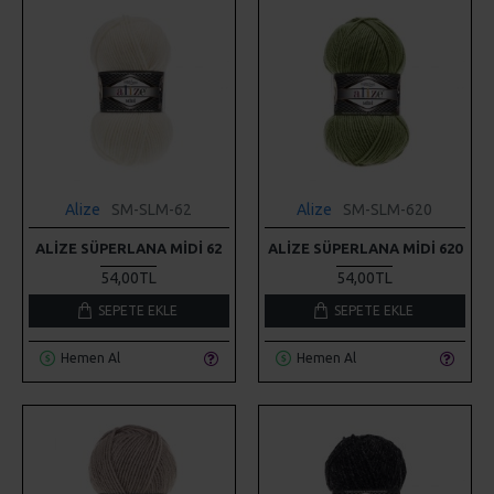
Alize
SM-SLM-62
Alize
SM-SLM-620
ALIZE SÜPERLANA MIDI 62
ALIZE SÜPERLANA MIDI 620
54,00TL
54,00TL
SEPETE EKLE
SEPETE EKLE
Hemen Al
Hemen Al