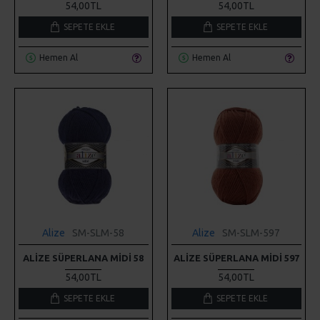
54,00TL
54,00TL
SEPETE EKLE
SEPETE EKLE
Hemen Al
Hemen Al
Alize
SM-SLM-58
Alize
SM-SLM-597
ALIZE SÜPERLANA MIDI 58
ALIZE SÜPERLANA MIDI 597
54,00TL
54,00TL
SEPETE EKLE
SEPETE EKLE