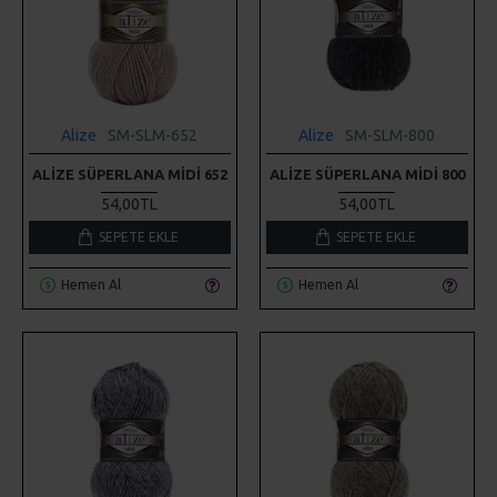
Alize
SM-SLM-652
Alize
SM-SLM-800
ALIZE SÜPERLANA MIDI 652
ALIZE SÜPERLANA MIDI 800
54,00TL
54,00TL
SEPETE EKLE
SEPETE EKLE
Hemen Al
Hemen Al