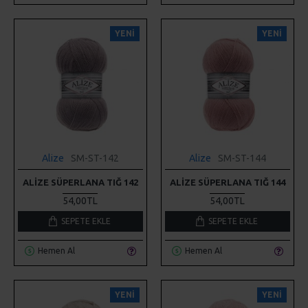
YENI
YENI
Alize
SM-ST-142
Alize
SM-ST-144
ALIZE SÜPERLANA TIĞ 142
ALIZE SÜPERLANA TIĞ 144
54,00TL
54,00TL
SEPETE EKLE
SEPETE EKLE
Hemen Al
Hemen Al
YENI
YENI