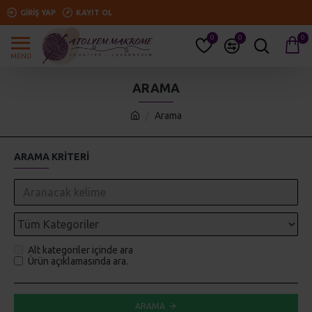
GIRIŞ YAP
KAYIT OL
0
0
0
ARAMA
Arama
ARAMA KRITERI
Alt kategoriler içinde ara
Ürün açıklamasında ara.
ARAMA