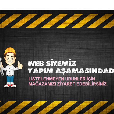
ize
SM-V-107-Vişne
Alize
SM-V-11-Fıstık-Y
ZE VELLUTO 107 VIŞNE
ALIZE VELLUTO 11 FISTIK
54,00TL
54,00TL
SEPETE EKLE
SEPETE EK
Soru Sor
Hemen Al