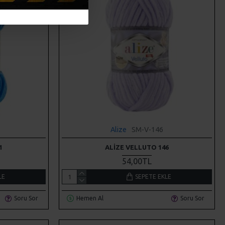
Alize
SM-V-146
1
ALIZE VELLUTO 146
54,00TL
LE
SEPETE EKLE
Soru Sor
Hemen Al
Soru Sor