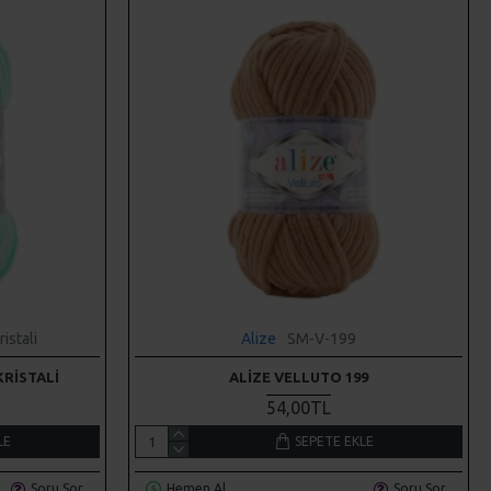
istali
Alize
SM-V-199
KRISTALI
ALIZE VELLUTO 199
54,00TL
LE
SEPETE EKLE
Soru Sor
Hemen Al
Soru Sor