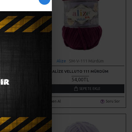
eşili
Alize
SM-V-111 Mürdüm
 YEŞILI
ALIZE VELLUTO 111 MÜRDÜM
54,00TL
LE
SEPETE EKLE
Soru Sor
Hemen Al
Soru Sor