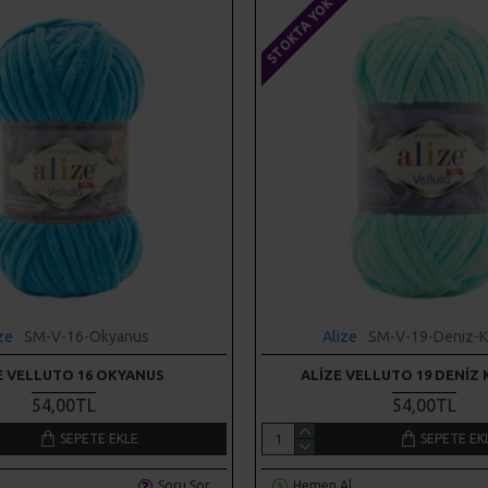
STOKTA YOK
ze
SM-V-16-Okyanus
Alize
SM-V-19-Deniz-Kr
E VELLUTO 16 OKYANUS
ALIZE VELLUTO 19 DENIZ 
54,00TL
54,00TL
SEPETE EKLE
SEPETE EK
Soru Sor
Hemen Al