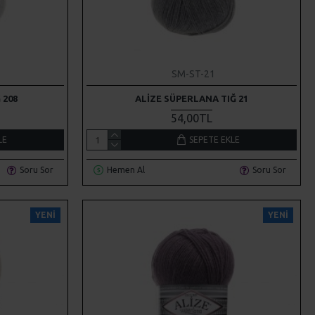
SM-ST-21
 208
ALIZE SÜPERLANA TIĞ 21
54,00TL
LE
SEPETE EKLE
Soru Sor
Hemen Al
Soru Sor
YENI
YENI