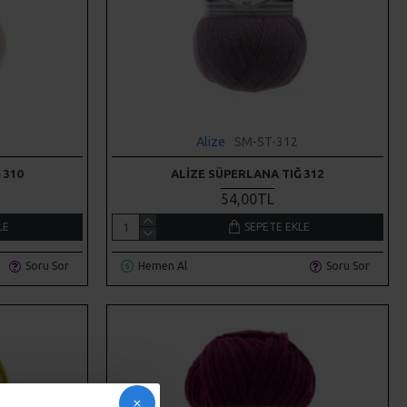
Alize
SM-ST-312
 310
ALIZE SÜPERLANA TIĞ 312
54,00TL
LE
SEPETE EKLE
Soru Sor
Hemen Al
Soru Sor