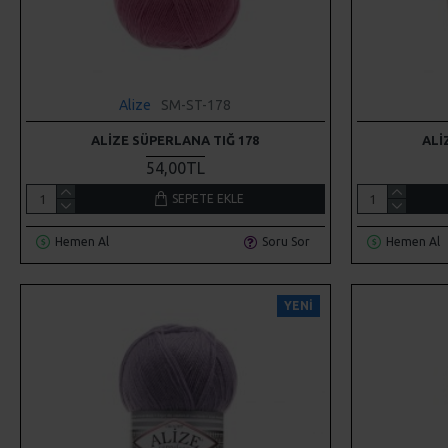
Alize
SM-ST-178
ALIZE SÜPERLANA TIĞ 178
ALI
54,00TL
SEPETE EKLE
Hemen Al
Soru Sor
Hemen Al
YENI