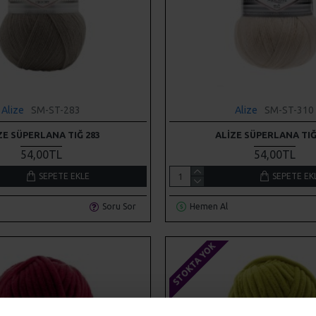
Alize
SM-ST-283
Alize
SM-ST-310
ZE SÜPERLANA TIĞ 283
ALIZE SÜPERLANA TIĞ
54,00TL
54,00TL
SEPETE EKLE
SEPETE EK
Soru Sor
Hemen Al
STOKTA YOK