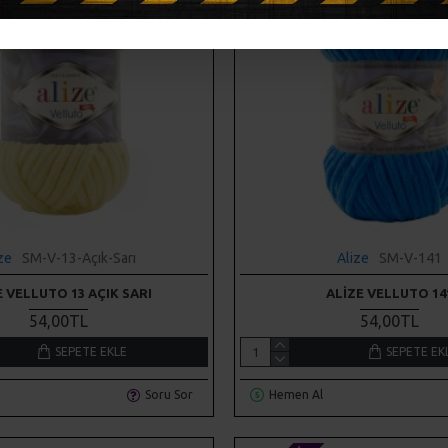
ze
SM-V-13-Açık-Sarı
Alize
SM-V-141
E VELLUTO 13 AÇIK SARI
ALIZE VELLUTO 14
54,00TL
54,00TL
SEPETE EKLE
SEPETE EK
Soru Sor
Hemen Al