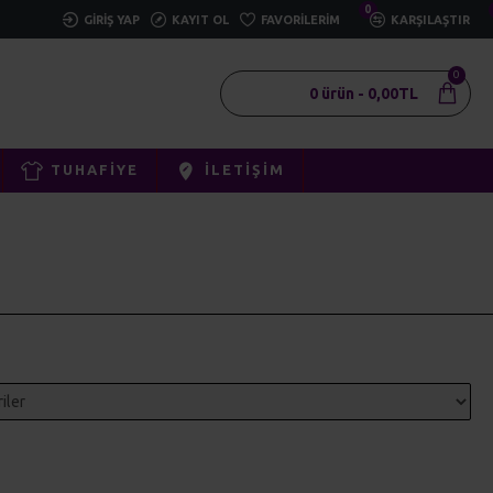
0
GIRIŞ YAP
KAYIT OL
FAVORILERIM
KARŞILAŞTIR
0
0 ürün - 0,00TL
TUHAFIYE
İLETIŞIM