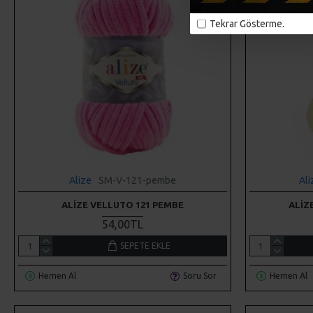
Tekrar Gösterme.
Alize
SM-V-121-pembe
Ali
ALIZE VELLUTO 121 PEMBE
ALIZ
54,00TL
SEPETE EKLE
Hemen Al
Soru Sor
Hemen Al