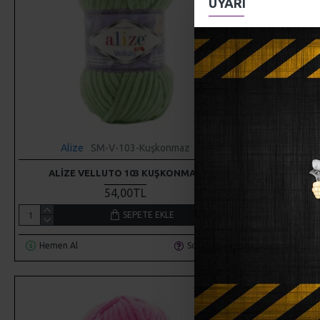
UYARI
Alize
SM-V-103-Kuşkonmaz
Al
ALIZE VELLUTO 103 KUŞKONMAZ
ALI
54,00TL
SEPETE EKLE
Hemen Al
Soru Sor
Hemen Al