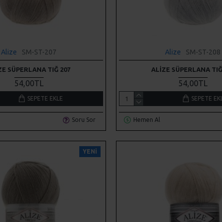
Alize
SM-ST-207
Alize
SM-ST-208
ZE SÜPERLANA TIĞ 207
ALIZE SÜPERLANA TIĞ
54,00TL
54,00TL
SEPETE EKLE
SEPETE EK
Soru Sor
Hemen Al
YENI