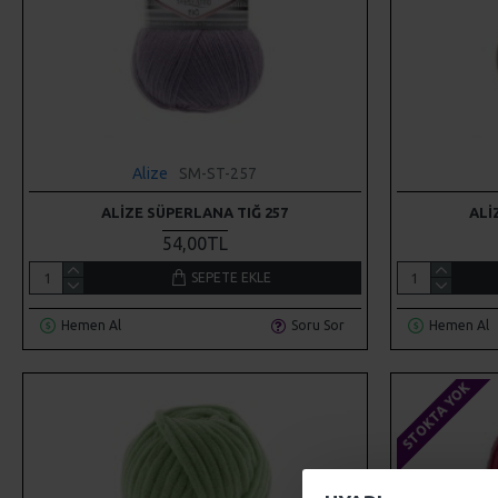
Alize
SM-ST-257
ALIZE SÜPERLANA TIĞ 257
ALI
54,00TL
SEPETE EKLE
Hemen Al
Soru Sor
Hemen Al
STOKTA YOK