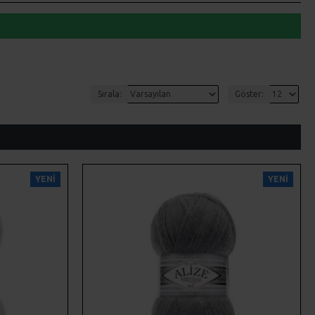
Sırala:
Göster:
YENI
YENI