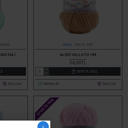
istali
Alize
SM-V-199
KRISTALI
ALIZE VELLUTO 199
54,00TL
LE
SEPETE EKLE
Soru Sor
Hemen Al
Soru Sor
STOKTA YOK