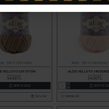
ize
SM-V-329-Tütün
Alize
SM-V-340-Deniz-Y
ZE VELLUTO 329 TÜTÜN
ALIZE VELLUTO 340 DENIZ
54,00TL
54,00TL
SEPETE EKLE
SEPETE EK
Soru Sor
Hemen Al