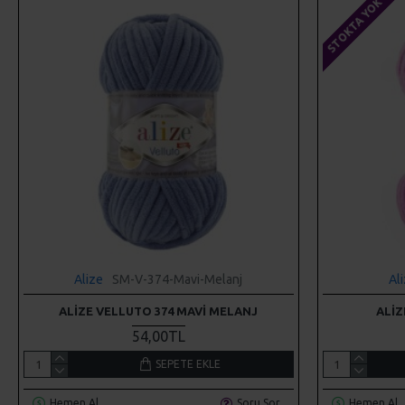
STOKTA YOK
Alize
SM-V-374-Mavi-Melanj
Al
ALIZE VELLUTO 374 MAVI MELANJ
ALIZ
54,00TL
SEPETE EKLE
Hemen Al
Soru Sor
Hemen Al