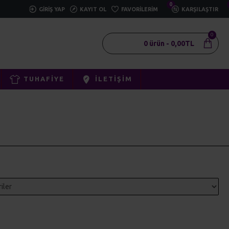
0
GIRIŞ YAP
KAYIT OL
FAVORILERIM
KARŞILAŞTIR
0
0 ürün - 0,00TL
TUHAFIYE
İLETIŞIM