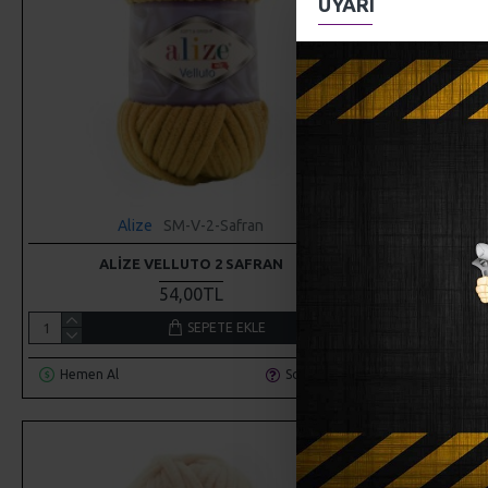
UYARI
Alize
SM-V-2-Safran
Ali
ALIZE VELLUTO 2 SAFRAN
ALIZ
54,00TL
SEPETE EKLE
Hemen Al
Soru Sor
Hemen Al