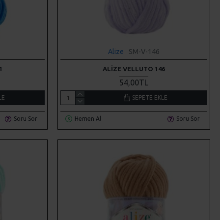
Alize
SM-V-146
1
ALIZE VELLUTO 146
54,00TL
LE
SEPETE EKLE
Soru Sor
Hemen Al
Soru Sor