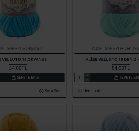
ze
SM-V-16-Okyanus
Alize
SM-V-19-Deniz-Kr
E VELLUTO 16 OKYANUS
ALIZE VELLUTO 19 DENIZ 
54,00TL
54,00TL
SEPETE EKLE
SEPETE EK
Soru Sor
Hemen Al