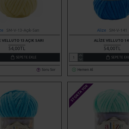
ze
SM-V-13-Açık-Sarı
Alize
SM-V-141
E VELLUTO 13 AÇIK SARI
ALIZE VELLUTO 14
54,00TL
54,00TL
SEPETE EKLE
SEPETE EK
Soru Sor
Hemen Al
STOKTA YOK