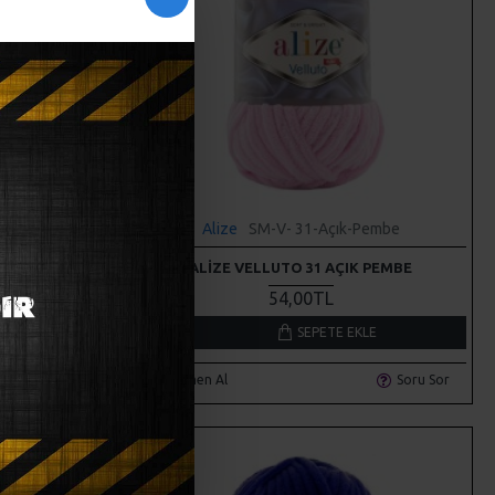
isi
Alize
SM-V- 31-Açık-Pembe
K MAVISI
ALIZE VELLUTO 31 AÇIK PEMBE
54,00TL
LE
SEPETE EKLE
Soru Sor
Hemen Al
Soru Sor