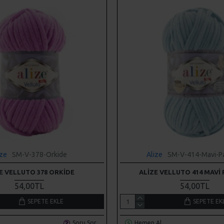
ize
SM-V-378-Orkide
Alize
SM-V-414-Mavi-P
E VELLUTO 378 ORKIDE
ALIZE VELLUTO 414 MAVI
54,00TL
54,00TL
SEPETE EKLE
SEPETE EK
Soru Sor
Hemen Al