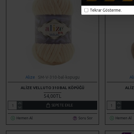
Tekrar Gösterme.
Alize
SM-V-310-bal-kopugu
Al
ALIZE VELLUTO 310 BAL KÖPÜĞÜ
ALI
54,00TL
SEPETE EKLE
Hemen Al
Soru Sor
Hemen Al