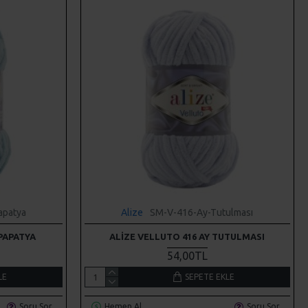
apatya
Alize
SM-V-416-Ay-Tutulması
 PAPATYA
ALIZE VELLUTO 416 AY TUTULMASI
54,00TL
LE
SEPETE EKLE
Soru Sor
Hemen Al
Soru Sor