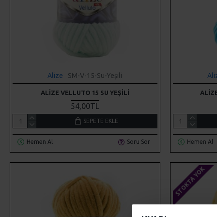
Alize
SM-V-15-Su-Yeşili
Ali
ALIZE VELLUTO 15 SU YEŞILI
ALIZ
54,00TL
SEPETE EKLE
Hemen Al
Soru Sor
Hemen Al
STOKTA YOK