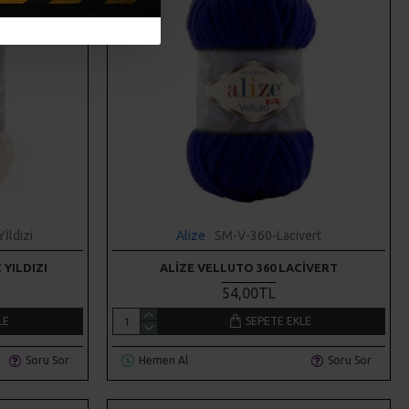
İldizi
Alize
SM-V-360-Lacivert
 YILDIZI
ALIZE VELLUTO 360 LACIVERT
54,00TL
LE
SEPETE EKLE
Soru Sor
Hemen Al
Soru Sor