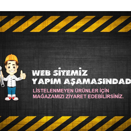
ze
SM-V-216-Mimoza
Alize
218-Bebek-Mav
E VELLUTO 216 MIMOZA
ALIZE VELLUTO 218 BEBE
54,00TL
54,00TL
SEPETE EKLE
SEPETE EK
Soru Sor
Hemen Al
STOKTA YOK