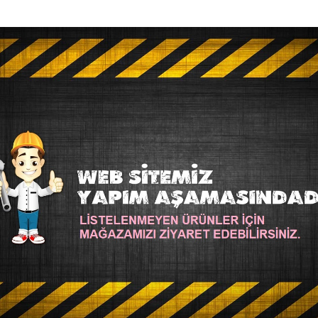
SM-BB-851-Pervane-Çiceği
Alize
SM-BB-954
BY BEST 851 PERVANE ÇICEĞI
ALIZE BABY BEST 9
52,00TL
52,00TL
SEPETE EKLE
SEPETE EK
Soru Sor
Hemen Al
STOKTA YOK