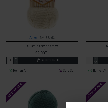
Alize
SM-BB-62
ALIZE BABY BEST 62
A
52,00TL
SEPETE EKLE
Hemen Al
Soru Sor
Hemen Al
STOKTA YOK
STOKTA YOK