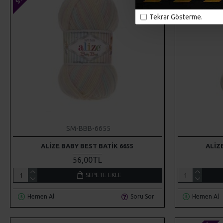
Tekrar Gösterme.
SM-BBB-6655
ALIZE BABY BEST BATIK 6655
ALIZ
56,00TL
SEPETE EKLE
Hemen Al
Soru Sor
Hemen Al