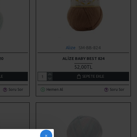
Alize
SM-BB-824
20
ALIZE BABY BEST 824
52,00TL
LE
SEPETE EKLE
Soru Sor
Hemen Al
Soru Sor