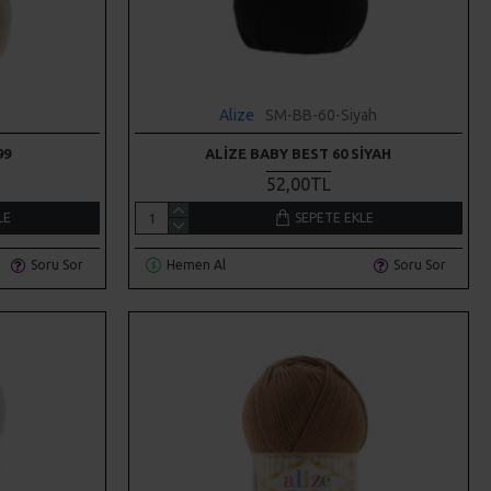
Alize
SM-BB-60-Siyah
99
ALIZE BABY BEST 60 SIYAH
52,00TL
LE
SEPETE EKLE
Soru Sor
Hemen Al
Soru Sor