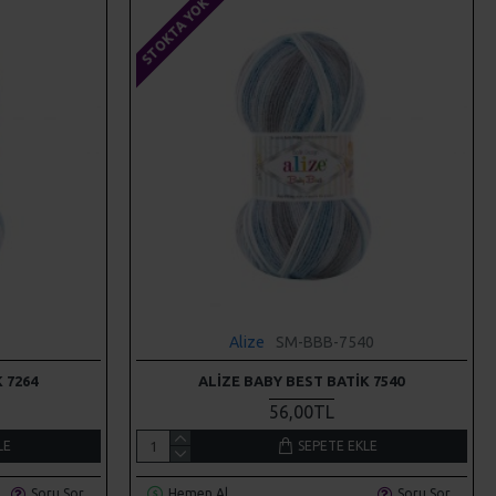
STOKTA YOK
Alize
SM-BBB-7540
 7264
ALIZE BABY BEST BATIK 7540
56,00TL
LE
SEPETE EKLE
Soru Sor
Hemen Al
Soru Sor