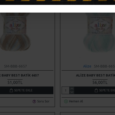
SM-BBB-6657
Alize
SM-BBB-665
E BABY BEST BATIK 6657
ALIZE BABY BEST BATIK
51,00TL
56,00TL
SEPETE EKLE
SEPETE EK
Soru Sor
Hemen Al