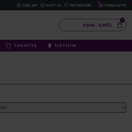
0
GIRIŞ YAP
KAYIT OL
FAVORILERIM
KARŞILAŞTIR
0
0 ürün - 0,00TL
TUHAFIYE
İLETIŞIM