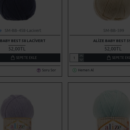
ze
SM-BB-458-Lacivert
SM-BB-599
 BABY BEST 58 LACIVERT
ALIZE BABY BEST 5
52,00TL
52,00TL
SEPETE EKLE
SEPETE EK
Soru Sor
Hemen Al