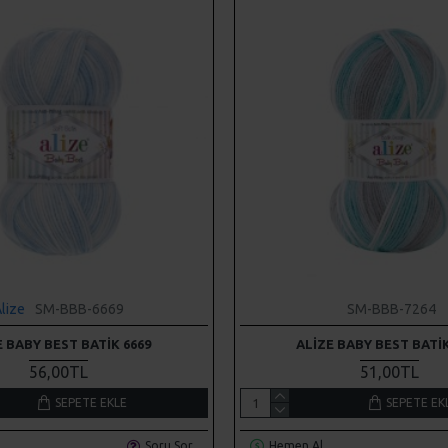
lize
SM-BBB-6669
SM-BBB-7264
E BABY BEST BATIK 6669
ALIZE BABY BEST BATIK
56,00TL
51,00TL
SEPETE EKLE
SEPETE EK
Soru Sor
Hemen Al