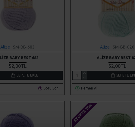
Alize
SM-BB-682
Alize
SM-BB-820
LIZE BABY BEST 682
ALIZE BABY BEST 8
52,00TL
52,00TL
SEPETE EKLE
SEPETE EK
Soru Sor
Hemen Al
STOKTA YOK