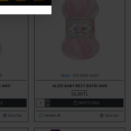
9
Alize
SM-BBB-6660
 6659
ALIZE BABY BEST BATIK 6660
56,00TL
LE
SEPETE EKLE
Soru Sor
Hemen Al
Soru Sor