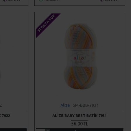
STOKTA YOK
2
Alize
SM-BBB-7931
 7922
ALIZE BABY BEST BATIK 7931
56,00TL