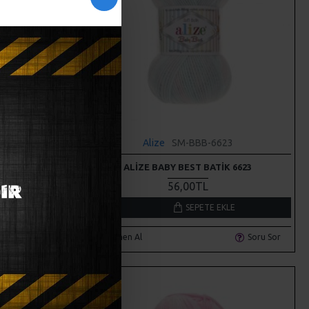
Alize
SM-BBB-6623
54
ALIZE BABY BEST BATIK 6623
56,00TL
LE
SEPETE EKLE
Soru Sor
Hemen Al
Soru Sor