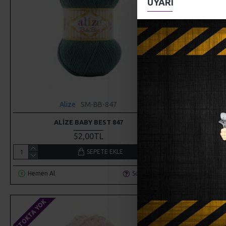
UYARI
Alize
SM-BB-847
Alize
ALIZE BABY BEST 847
ALIZE BA
52,00TL
SEPETE EKLE
Hemen Al
Soru Sor
Hemen Al
STOKTA YOK