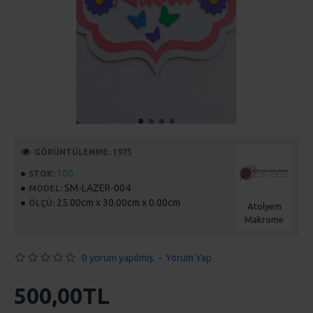
GÖRÜNTÜLENME: 1975
100
STOK:
SM-LAZER-004
MODEL:
25.00cm x 30.00cm x 0.00cm
ÖLÇÜ:
Atolyem
Makrome
0 yorum yapılmış.
-
Yorum Yap
500,00TL