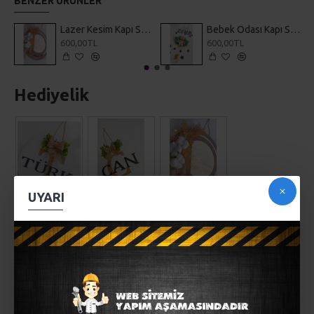
BENZER ÜRÜNLER
Lazer Kesim Kapı Süsü Aynalı Pleksi
Bebek Odası Kapı Süsü
600,00TL
600,00TL
Hediyelik
UYARI
AÇIKLAMA