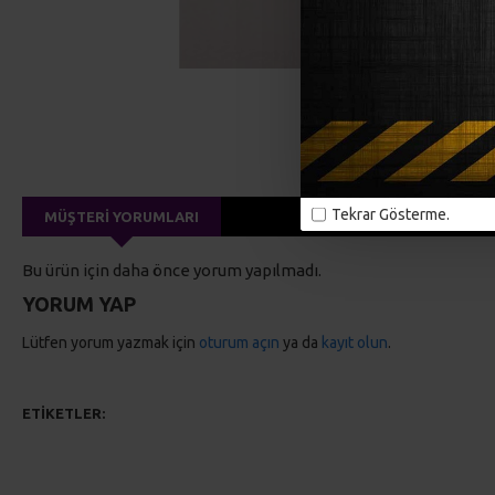
Tekrar Gösterme.
MÜŞTERI YORUMLARI
Bu ürün için daha önce yorum yapılmadı.
YORUM YAP
Lütfen yorum yazmak için
oturum açın
ya da
kayıt olun
.
ETIKETLER:
El örgüsü
el çantaları
omuz çantaları
plaj çantala