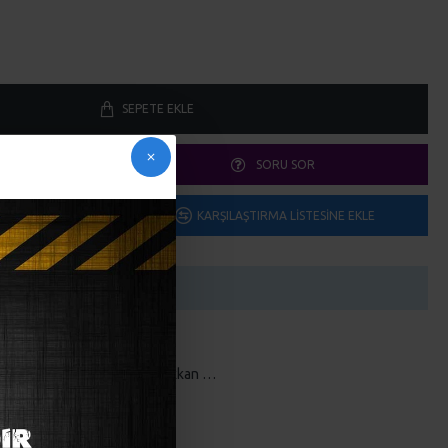
SEPETE EKLE
SORU SOR
ME EKLE
KARŞILAŞTIRMA LISTESINE EKLE
i adet: 2
Açık Kapalı Dükkan Kapı Süsü
750,00TL