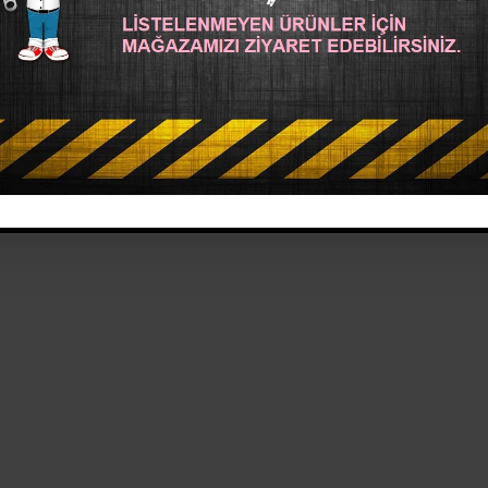
Hobi Malzemeler
rı
ahşap çanta sapı
makrome çanta
kağıt çanta
kanvas çanta d h