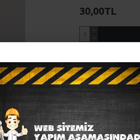
30,00TL
HEMEN AL
ALIŞVERIŞ LISTE
Satın alabilmek için asgar
BENZER ÜRÜNLER
D Halka gold
15,00TL