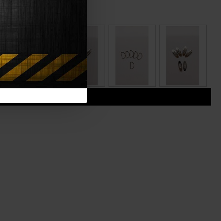
i
alka
çanta aksesuarı