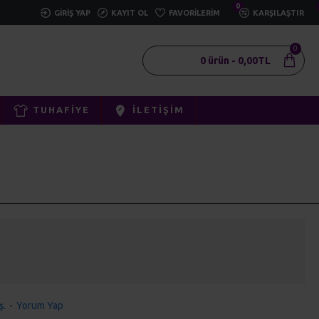
0
GIRIŞ YAP
KAYIT OL
FAVORILERIM
KARŞILAŞTIR
0
0 ürün - 0,00TL
TUHAFIYE
İLETIŞIM
ş.
-
Yorum Yap