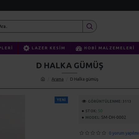
PLERI
LAZER KESIM
HOBI MALZEMELERI
D HALKA GÜMÜŞ
Arama
D Halka gümüş
YENI
GÖRÜNTÜLENME: 3113
50
STOK:
SM-DH-0002
MODEL:
0 yorum yapılmı