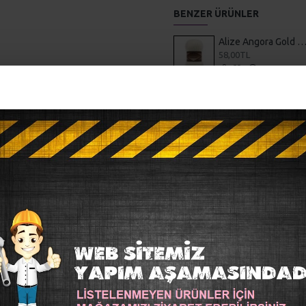
BENZER ÜRÜNLER
Alize Angora Gold Siml
58,00TL
Hediyelik
günlerinizde sevdiklerinize hediye edebileceğiniz