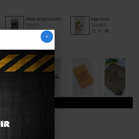
i 1
Alize Angora Gold Simli 114 Peri Mavisi
Kapı Süsü
58,00TL
350,00TL