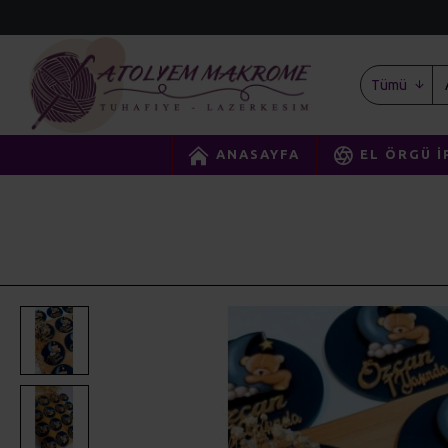
Tümü
ANASAYFA
EL ÖRGÜ İ