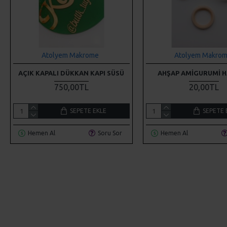
Atolyem Makrome
Atolyem Makro
AÇIK KAPALI DÜKKAN KAPI SÜSÜ
AHŞAP AMIGURUMI H
750,00TL
20,00TL
SEPETE EKLE
SEPETE 
Hemen Al
Soru Sor
Hemen Al