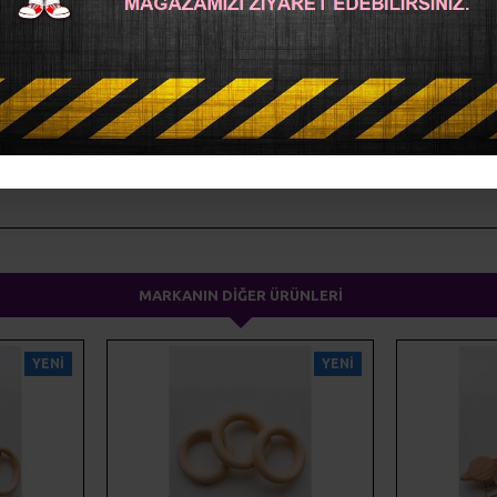
ev dekorasyonu
magnet
hediyelik
MARKANIN DIĞER ÜRÜNLERI
YENI
YENI