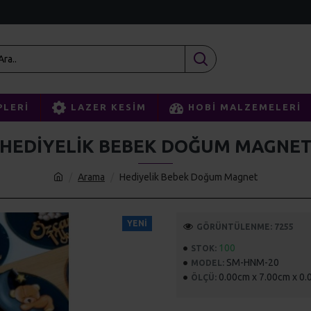
PLERI
LAZER KESIM
HOBI MALZEMELERI
HEDIYELIK BEBEK DOĞUM MAGNE
Arama
Hediyelik Bebek Doğum Magnet
YENI
GÖRÜNTÜLENME: 7255
100
STOK:
SM-HNM-20
MODEL:
0.00cm x 7.00cm x 0
ÖLÇÜ: