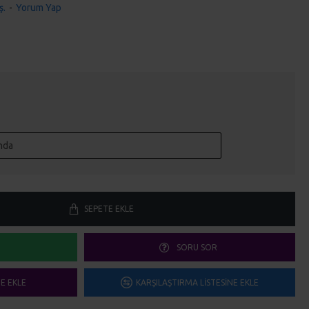
ş.
-
Yorum Yap
SEPETE EKLE
SORU SOR
ME EKLE
KARŞILAŞTIRMA LISTESINE EKLE