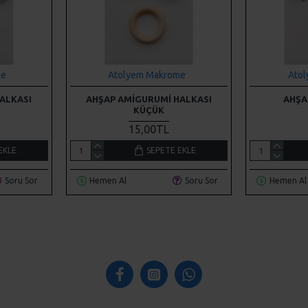
me
Atolyem Makrome
Ato
ALKASI
AHŞAP AMIGURUMI HALKASI
AHŞA
KÜÇÜK
15,00TL
EKLE
SEPETE EKLE
Soru Sor
Hemen Al
Soru Sor
Hemen Al