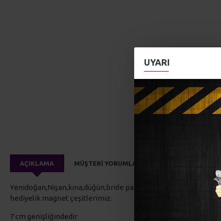
UYARI
AÇIKLAMA
MÜŞTERI YORUMLARI
Yenidoğan,Nişan,kına,düğün,bride partisi ,doğum günü vb.özel 
hediyelik magnet çeşitlerimiz.
7 cm genişliğindedir