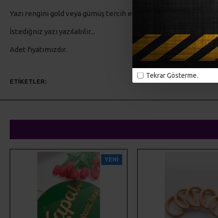
Yazı rengini gold veya gümüş tercih edebilirsiniz
İstediğniz yazı yazılabilir...
Adet fiyatımızdır.
Tekrar Gösterme.
ETIKETLER:
lazer kesim
ahşap kesim
pleksi kesim
kapı süsü
YENI