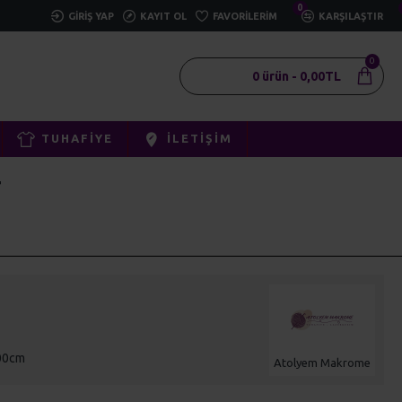
0
GIRIŞ YAP
KAYIT OL
FAVORILERIM
KARŞILAŞTIR
0
0 ürün - 0,00TL
TUHAFIYE
İLETIŞIM
T
.00cm
Atolyem Makrome