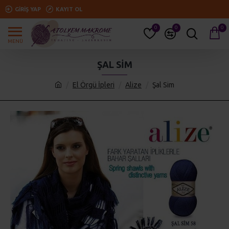
GIRIŞ YAP
KAYIT OL
0
0
0
ŞAL SIM
El Örgü İpleri
Alize
Şal Sim