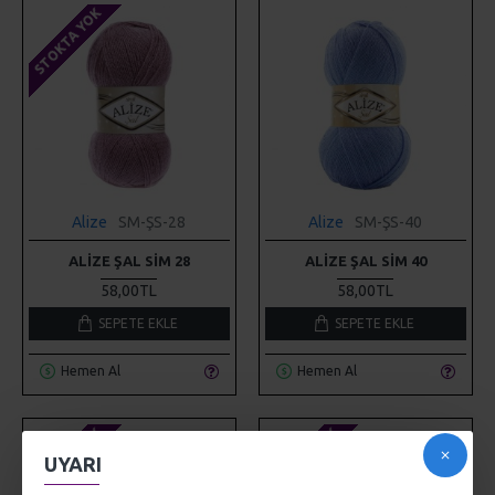
STOKTA YOK
Alize
SM-ŞS-28
Alize
SM-ŞS-40
ALIZE ŞAL SIM 28
ALIZE ŞAL SIM 40
58,00TL
58,00TL
SEPETE EKLE
SEPETE EKLE
Hemen Al
Hemen Al
STOKTA YOK
STOKTA YOK
UYARI