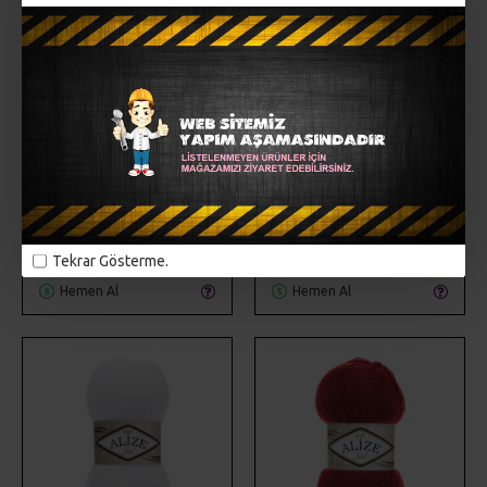
Alize
SM-ŞS-450
Alize
SM-ŞS-541
ALIZE ŞAL SIM 450
ALIZE ŞAL SIM 541
58,00TL
58,00TL
SEPETE EKLE
SEPETE EKLE
Tekrar Gösterme.
Hemen Al
Hemen Al