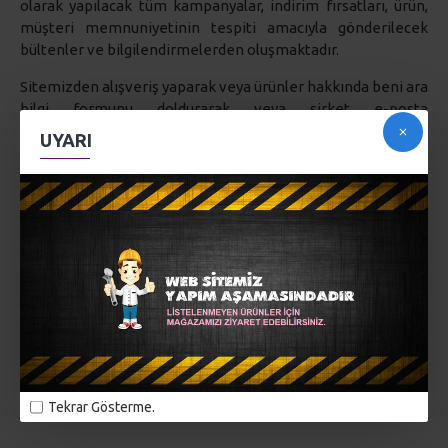
olarak yapılacak tüm kampanyalar, indirim fırsatları, ürün,
müşteri memnuniyetinin tespiti amacıyla gönderilecek
bültenler ve bilgilendirmelerden oluşmaktadır.
Sitemizden alışveriş yaparak veya ürünler hakkında beni ara
bilgi formunu doldurarak veya şirket e-posta
adreslerimizden bilgi talebinde bulunduğunuzda size e-
UYARI
bülten, e-posta, telefon ve SMS aracılığıyla ulaşmamızı
kabul etmiş sayılmaktasınız.
Tüm kredi kartı ve kişisel bilgileriniz internet güvenlik
standardı olan SSL Secure sistemi ile 128 Bit şifrelenmiştir
ve PAYTR firması altyapısıyla güveli kredi kartı ödemeleri
yapabilirsiniz. Bu şekilde internet üzerindeki dolaşımları
sırasında herhangi bir şekilde bu bilgilerinizin istenilmeyen
kişi veya kurumlarda ele geçirilmesi önlenmiştir. Gizlilik
politikamız ile ilgili her türlü soru ve öneriniz için
sitemizdeki iletişim bölümünden bize e-mail
gönderebilirsiniz.
Tekrar Gösterme.