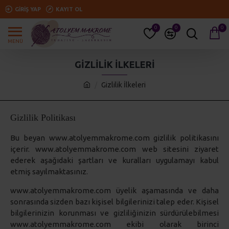
GIRIŞ YAP
KAYIT OL
0
0
0
GIZLILIK İLKELERI
Gizlilik İlkeleri
Gizlilik Politikası
Bu beyan www.atolyemmakrome.com gizlilik politikasını
içerir. www.atolyemmakrome.com web sitesini ziyaret
ederek aşağıdaki şartları ve kuralları uygulamayı kabul
etmiş sayılmaktasınız.
www.atolyemmakrome.com üyelik aşamasında ve daha
sonrasında sizden bazı kişisel bilgilerinizi talep eder. Kişisel
bilgilerinizin korunması ve gizliliğinizin sürdürülebilmesi
www.atolyemmakrome.com ekibi olarak birinci