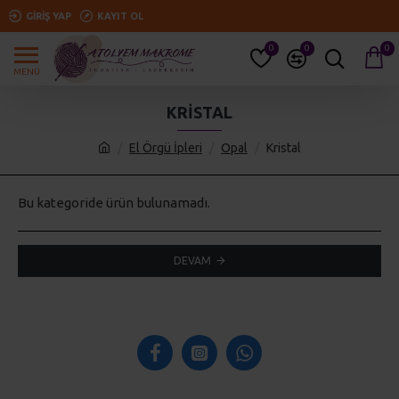
GIRIŞ YAP
KAYIT OL
0
0
0
KRISTAL
El Örgü İpleri
Opal
Kristal
Bu kategoride ürün bulunamadı.
DEVAM