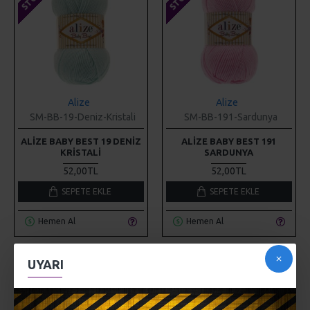
Alize
Alize
SM-BB-19-Deniz-Kristali
SM-BB-191-Sardunya
ALIZE BABY BEST 19 DENIZ
ALIZE BABY BEST 191
KRISTALI
SARDUNYA
52,00TL
52,00TL
SEPETE EKLE
SEPETE EKLE
Hemen Al
Hemen Al
STOKTA YOK
STOKTA YOK
UYARI