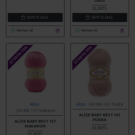
GRISI
52,00TL
SEPETE EKLE
SEPETE EKLE
Hemen Al
Hemen Al
STOKTA YOK
STOKTA YOK
Alize
Alize
SM-BB-161-Pudra
SM-BB-157-Makaron
ALIZE BABY BEST 161
PUDRA
ALIZE BABY BEST 157
MAKARON
52,00TL
52,00TL