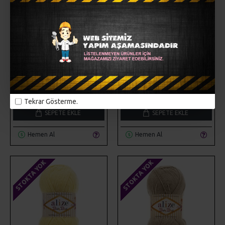
Alize
SM-BB-216-Mimoza
Alize
SM-BB-224
ALIZE BABY BEST 216
ALIZE BABY BEST 224
MIMOZA
52,00TL
52,00TL
Tekrar Gösterme.
SEPETE EKLE
SEPETE EKLE
Hemen Al
Hemen Al
STOKTA YOK
STOKTA YOK