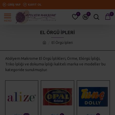
GIRIŞ YAP
KAYIT OL
0
0
0
EL ÖRGÜ İPLERI
El Örgü İpleri
Atölyem Makrome El Örgü İplikleri, Örme, Elörgü İpliği,
Triko İpliği ve dokuma İpliği kaliteli marka ve modeller bu
kategoride sunulmuştur.