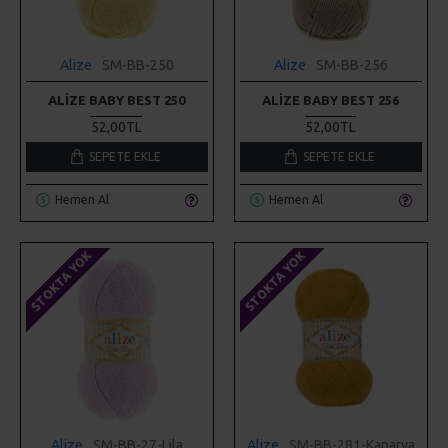
Alize
SM-BB-250
Alize
SM-BB-256
ALIZE BABY BEST 250
ALIZE BABY BEST 256
52,00TL
52,00TL
SEPETE EKLE
SEPETE EKLE
Hemen Al
Hemen Al
STOKTA YOK
STOKTA YOK
Alize
SM-BB-27-Lila
Alize
SM-BB-281-Kanarya