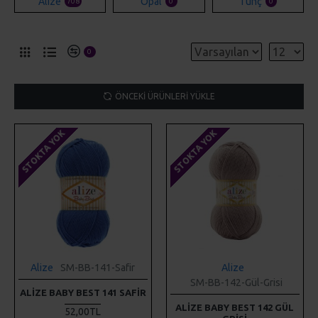
Alize
Opal
Tunç
708
0
0
0
ÖNCEKI ÜRÜNLERI YÜKLE
STOKTA YOK
STOKTA YOK
Alize
SM-BB-141-Safir
Alize
SM-BB-142-Gül-Grisi
ALIZE BABY BEST 141 SAFIR
ALIZE BABY BEST 142 GÜL
52,00TL