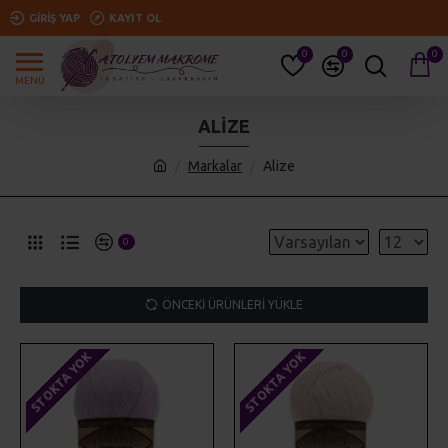
GIRIŞ YAP
KAYIT OL
0
0
0
ALIZE
Markalar
Alize
0
ÖNCEKI ÜRÜNLERI YÜKLE
STOKTA YOK
STOKTA YOK