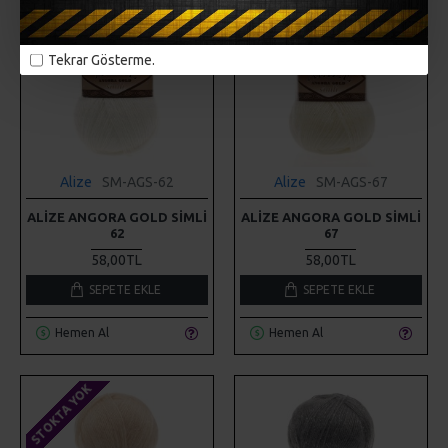
STOKTA YOK
Tekrar Gösterme.
Alize
SM-AGS-62
Alize
SM-AGS-67
ALIZE ANGORA GOLD SIMLI
ALIZE ANGORA GOLD SIMLI
62
67
58,00TL
58,00TL
SEPETE EKLE
SEPETE EKLE
Hemen Al
Hemen Al
STOKTA YOK