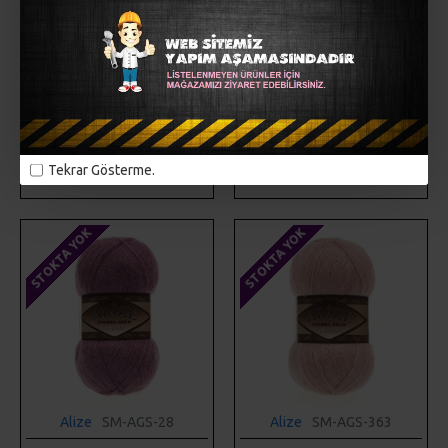
Alize
SM-AGS-27
Alize
SM-AGS-271
ALIZE ANGORA GOLD SIMLI
ALIZE ANGORA GOLD SIMLI
27
271
58,00TL
58,00TL
SEPETE EKLE
SEPETE EKLE
Tekrar Gösterme.
Hemen Al
Hemen Al
STOKTA YOK
STOKTA YOK
Alize
SM-AGS-28
Alize
SM-AGS-363