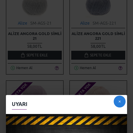
Alize
SM-AGS-21
Alize
SM-AGS-221
ALIZE ANGORA GOLD SIMLI
ALIZE ANGORA GOLD SIMLI
21
221
58,00TL
58,00TL
SEPETE EKLE
SEPETE EKLE
Hemen Al
Hemen Al
STOKTA YOK
STOKTA YOK
UYARI