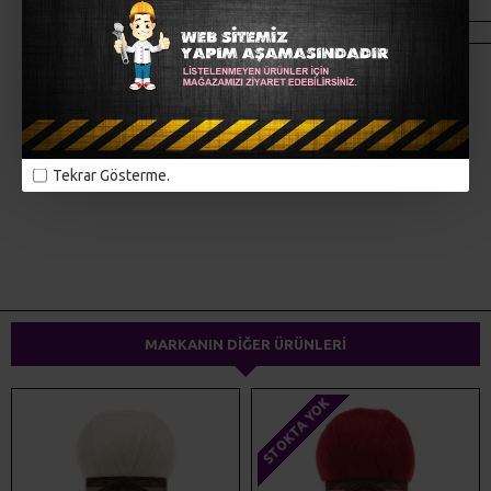
MÜŞTERI YORUMLARI
Tekrar Gösterme.
ETIKETLER:
alize
örgü iplikleri
el örgüsü
triko iplikler
dokuma ipliği
yünteks
yumak
MARKANIN DIĞER ÜRÜNLERI
STOKTA YOK