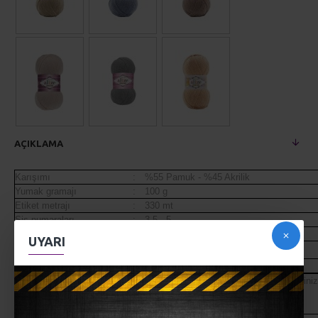
AÇIKLAMA
Karışımı
:
%55 Pamuk - %45 Akrilik
Yumak gramajı
:
100 g
Etiket metrajı
:
330 mt
Şiş numaraları
:
3,5 - 5
Tığ numaraları
:
2 - 4
UYARI
Mevsim
:
İlkbahar,Yaz
Alize Cotton Gold ile ördüğünüz ürünleri 30° yi geçirmeden yıkayabilirsiniz
Sererek kurutmanız tavsiye edilir.
Ekranda görünen renk ile gerçek iplik rengi farklılık gösterebilir.