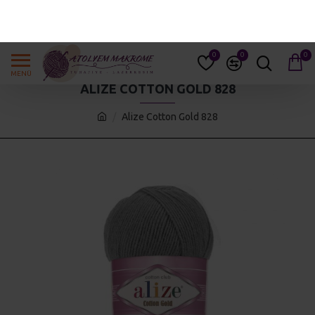
GIRIŞ YAP
KAYIT OL
0
0
0
ALIZE COTTON GOLD 828
Alize Cotton Gold 828