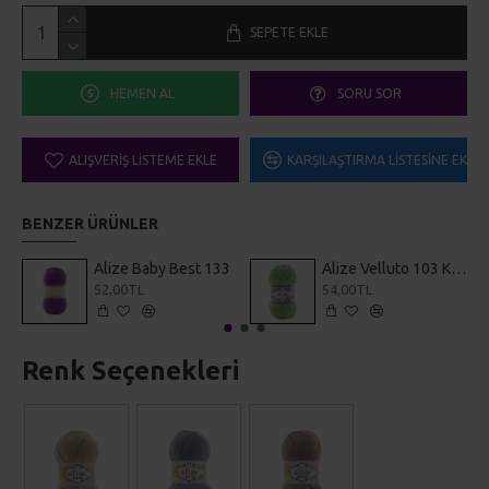
HEMEN AL
SORU SOR
ALIŞVERIŞ LISTEME EKLE
KARŞILAŞTIRMA LISTESINE EKLE
BENZER ÜRÜNLER
Alize Baby Best 133
Alize Velluto 103 Kuşkonmaz
52,00TL
54,00TL
Renk Seçenekleri