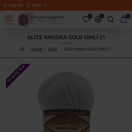
GIRIŞ YAP
KAYIT OL
0
0
0
ALIZE ANGORA GOLD SIMLI 21
Marka
Alize
Alize Angora Gold Simli 21
STOKTA YOK