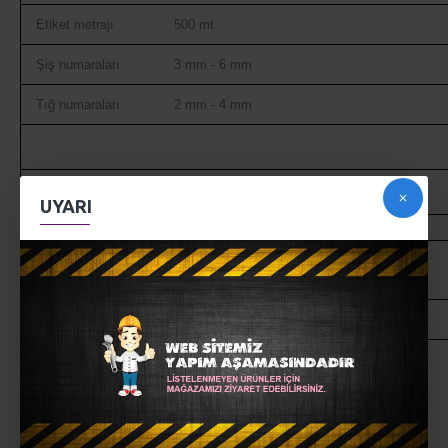
Etiket metrajı
500 mt
Şiş numaraları
3 mm - 6 mm
Tığ numaraları
2 mm - 4 mm
UYARI
Alize Angora Gold Simli ile ördüğünüz ürünleri 30° yi geçirmeden
yıkayabilirsiniz. Sererek kurutmanız tavsiye edilir.
Ekranda görünen renk ile gerçek iplik rengi farklılık gösterebilir.
MÜŞTERI YORUMLARI