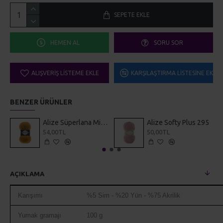
SEPETE EKLE
HEMEN AL
SORU SOR
ALIŞVERIŞ LISTEME EKLE
KARŞILAŞTIRMA LISTESINE EKLE
BENZER ÜRÜNLER
Alize Süperlana Midi 2
Alize Softy Plus 295
54,00TL
50,00TL
AÇIKLAMA
Karışımı
%5 Sim - %20 Yün - %75 Akrilik
Yumak gramajı
100 g