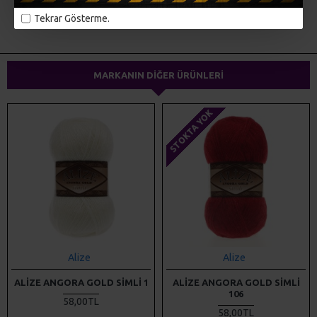
ETIKETLER:
alize
örgü iplikleri
el örgüsü
triko iplikler
Tekrar Gösterme.
dokuma ipliği
yünteks
yumak
MARKANIN DIĞER ÜRÜNLERI
STOKTA YOK
Alize
Alize
ALIZE ANGORA GOLD SIMLI 1
ALIZE ANGORA GOLD SIMLI
106
58,00TL
58,00TL