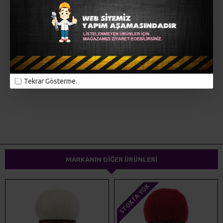
MÜŞTERI YORUMLARI
Tekrar Gösterme.
ETIKETLER:
alize
örgü iplikleri
el örgüsü
triko iplikler
dokuma ipliği
yünteks
yumak
MARKANIN DIĞER ÜRÜNLERI
STOKTA YOK