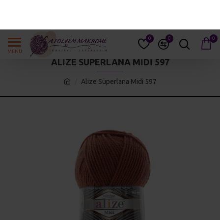
GIRIŞ YAP
KAYIT OL
0
0
0
ALIZE SÜPERLANA MIDI 597
Alize Süperlana Midi 597