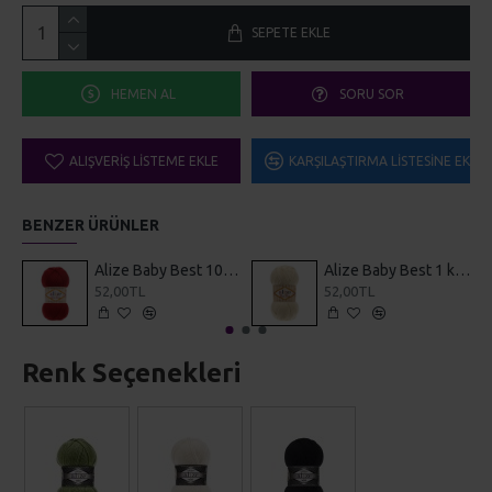
HEMEN AL
SORU SOR
ALIŞVERIŞ LISTEME EKLE
KARŞILAŞTIRMA LISTESINE EKLE
BENZER ÜRÜNLER
Alize Baby Best 106 Koyu Kırmızı
Alize Baby Best 1 krem
52,00TL
52,00TL
Renk Seçenekleri