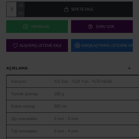
SEPETE EKLE
HEMEN AL
SORU SOR
ALIŞVERIŞ LISTEME EKLE
KARŞILAŞTIRMA LISTESINE EKLE
AÇIKLAMA
Karışımı
%5 Sim - %20 Yün - %75 Akrilik
Yumak gramajı
100 g
Etiket metrajı
500 mt
Şiş numaraları
3 mm - 6 mm
Tığ numaraları
2 mm - 4 mm