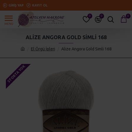
GIRIŞ YAP
KAYIT OL
0
0
0
ALIZE ANGORA GOLD SIMLI 168
El Örgü İpleri
Alize Angora Gold Simli 168
STOKTA YOK