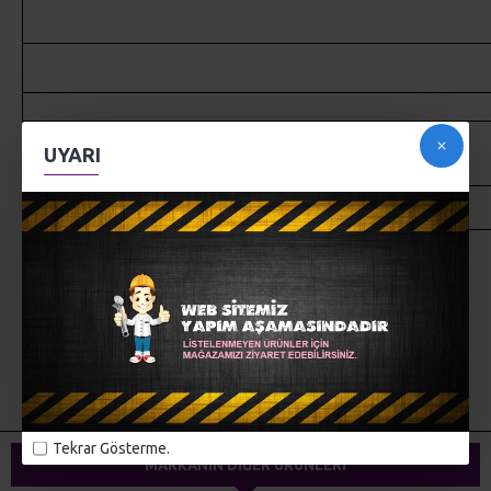
Alize Angora Gold Simli ile ördüğünüz ürünleri 30° yi geçirmeden
UYARI
yıkayabilirsiniz. Sererek kurutmanız tavsiye edilir.
Ekranda görünen renk ile gerçek iplik rengi farklılık gösterebilir.
MÜŞTERI YORUMLARI
ETIKETLER:
alize
örgü iplikleri
el örgüsü
triko iplikler
dokuma ipliği
yünteks
yumak
Tekrar Gösterme.
MARKANIN DIĞER ÜRÜNLERI