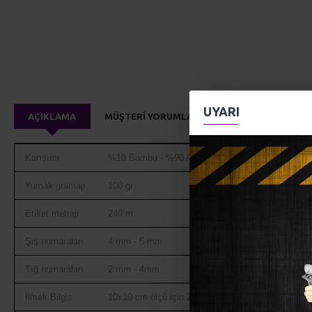
UYARI
AÇIKLAMA
MÜŞTERI YORUMLARI
Karışımı
%10 Bambu - %90 Anti-Piling Akrilik
Yumak gramajı
100 gr
Etiket metrajı
240 m
Şiş numaraları
4 mm - 5 mm
Tığ numaraları
2 mm - 4mm
İlmek Bilgis
10x10 cm ölçü için 29 sıra 20 ilmek