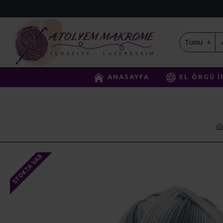
Tümü
ANASAYFA
EL ÖRGÜ İ
STOKTA VAR