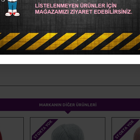
ma ipliği
yünteks
yumak
MARKANIN DIĞER ÜRÜNLERI
STOKTA YOK
STOKTA YOK