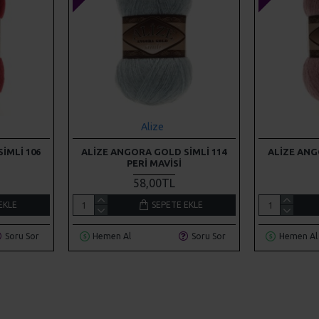
Alize
IMLI 106
ALIZE ANGORA GOLD SIMLI 114
ALIZE ANG
PERI MAVISI
58,00TL
EKLE
SEPETE EKLE
Soru Sor
Hemen Al
Soru Sor
Hemen Al