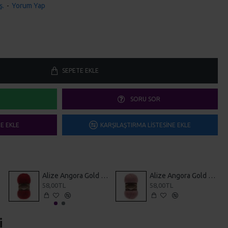
ş.
-
Yorum Yap
SEPETE EKLE
SORU SOR
ME EKLE
KARŞILAŞTIRMA LISTESINE EKLE
i 1
Alize Angora Gold Simli 106
Alize Angora Gold Simli 144
58,00TL
58,00TL
i