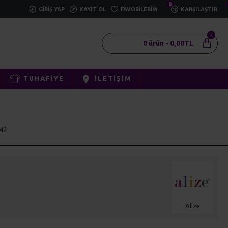
0
GIRIŞ YAP
KAYIT OL
FAVORILERIM
KARŞILAŞTIR
0
0 ürün - 0,00TL
TUHAFIYE
İLETIŞIM
542
Alize