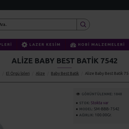
PLERI
LAZER KESIM
HOBI MALZEMELERI
ALIZE BABY BEST BATIK 7542
El Örgü İpleri
Alize
Baby Best Batik
Alize Baby Best Batik 7
GÖRÜNTÜLENME: 1848
Stokta var
STOK:
SM-BBB-7542
MODEL:
100.00Gr.
AĞIRLIK: