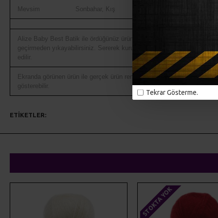
Mevsim
Sonbahar, Kış
Alize Baby Best Batik ile ördüğünüz ürünleri 30° yi
geçirmeden yıkayabilirsiniz. Sererek kurutmanız tavsiye
edilir.
Ekranda görünen ürün ile gerçek ürün rengi ton farklılığı
gösterebilir.
Tekrar Gösterme.
ETIKETLER:
alize
örgü iplikleri
el örgüsü
triko iplikler
doku
STOKTA YOK