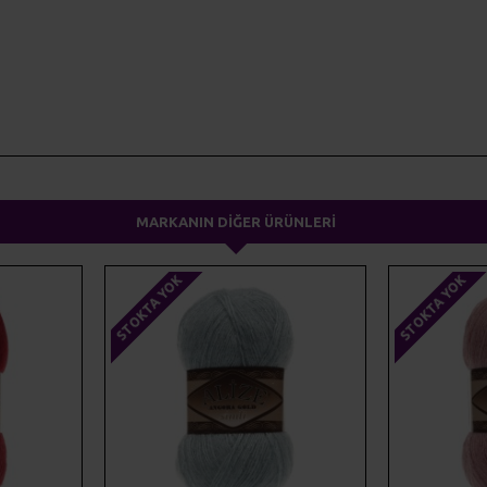
ma ipliği
yünteks
yumak
MARKANIN DIĞER ÜRÜNLERI
STOKTA YOK
STOKTA YOK