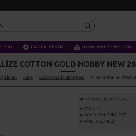
PLERI
LAZER KESIM
HOBI MALZEMELERI
ALIZE COTTON GOLD HOBBY NEW 28
rgü İpleri
Alize
Cotton Gold Hobby New
Alize Cotton Gold Hob
GÖRÜNTÜLENME: 3305
11
STOK:
SM-CGHN-287
MODEL:
50.00Gr.
AĞIRLIK: