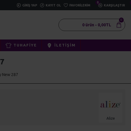
0
GIRIŞ YAP
KAYIT OL
FAVORILERIM
KARŞILAŞTIR
0
0 ürün - 0,00TL
TUHAFIYE
İLETIŞIM
7
by New 287
Alize