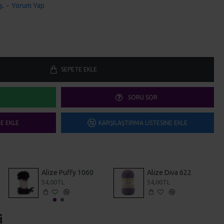
ş.
-
Yorum Yap
SEPETE EKLE
SORU SOR
ME EKLE
KARŞILAŞTIRMA LISTESINE EKLE
ızı
Alize Puffy 1060
Alize Diva 622
54,00TL
54,00TL
i