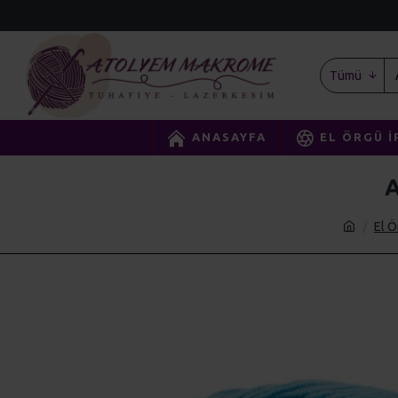
Tümü
ANASAYFA
EL ÖRGÜ İ
El Ö