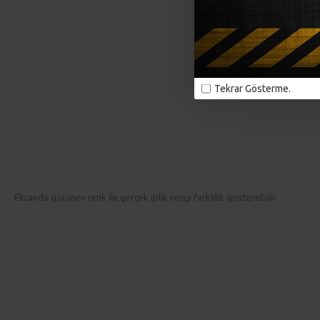
İlmek Bilgisi
10x10 cm ölçü için 35 sıra 21 ilmek
Mevsim
Sonbahar, Kış, İlkbahar, Yaz
Tekrar Gösterme.
Alize Cotton Gold Hobby New ile ördüğünüz ürünleri 30° yi
geçirmeden yıkayabilirsiniz. Sererek kurutmanız tavsiye
edilir.
Ekranda görünen renk ile gerçek iplik rengi farklılık gösterebilir.
ek kurutmanız tavsiye edilir.