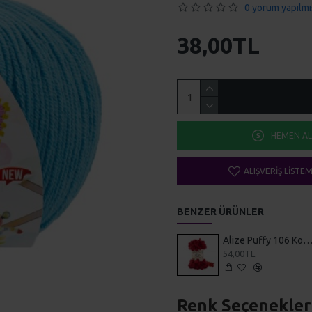
0 yorum yapılmı
38,00TL
HEMEN AL
ALIŞVERIŞ LISTE
BENZER ÜRÜNLER
Alize Puffy 106 Koyu Kırm
54,00TL
Renk Seçenekler