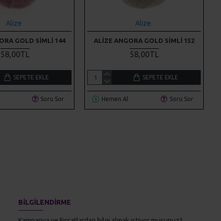
Alize
Alize
ORA GOLD SIMLI 144
ALIZE ANGORA GOLD SIMLI 152
58,00TL
58,00TL
SEPETE EKLE
SEPETE EKLE
Soru Sor
Hemen Al
Soru Sor
BILGILENDIRME
Kampanya ve Fırsatlardan bilgi almak istiyor musunuz?