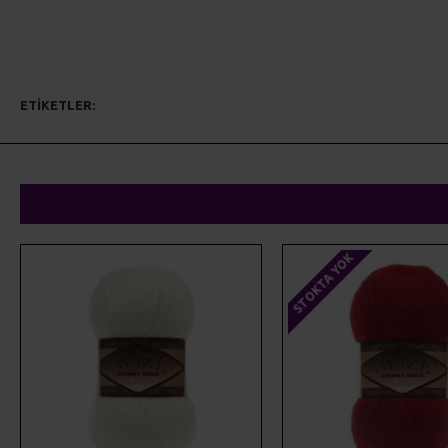
Ekranda görünen renk ile gerçek iplik rengi farklılık gösterebilir.
ETIKETLER:
alize
örgü iplikleri
el örgüsü
triko iplikler
doku
STOKTA YOK