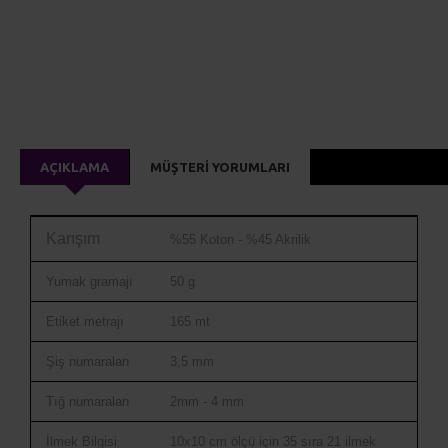
AÇIKLAMA
MÜŞTERI YORUMLARI
Karışım
%55 Koton - %45 Akrilik
Yumak gramajı
50 g
Etiket metrajı
165 mt
Şiş numaraları
3,5 mm
Tığ numaraları
2mm - 4 mm
İlmek Bilgisi
10x10 cm ölçü için 35 sıra 21 ilmek