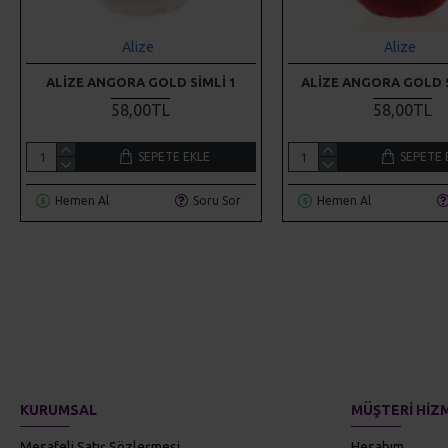
Alize
Alize
ALIZE ANGORA GOLD SIMLI 1
ALIZE ANGORA GOLD S
58,00TL
58,00TL
SEPETE EKLE
SEPETE 
Hemen Al
Soru Sor
Hemen Al
KURUMSAL
MÜŞTERI HIZ
Mesafeli Satış Sözleşmesi
Hesabım