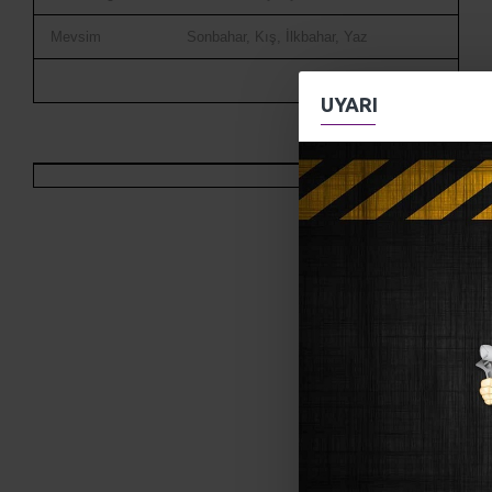
Mevsim
Sonbahar, Kış, İlkbahar, Yaz
UYARI
Alize Cotton Gold Hobby New ile ördüğünüz ürünleri 30° yi
geçirmeden yıkayabilirsiniz. Serer
Karışımı
%55 Koton - %45 Akrilik
Yumak gramajı
50 g
Etiket metrajı
165 mt
Şiş numaraları
3,5 mm
Tığ numaraları
2mm - 4 mm