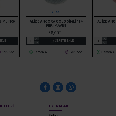
Alize
IMLI 106
ALIZE ANGORA GOLD SIMLI 114
ALIZE ANG
PERI MAVISI
58,00TL
EKLE
SEPETE EKLE
Soru Sor
Hemen Al
Soru Sor
Hemen Al
METLERI
EXTRALAR
İletişim