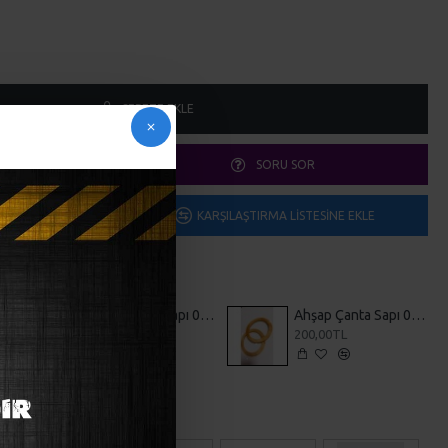
SEPETE EKLE
SORU SOR
ME EKLE
KARŞILAŞTIRMA LISTESINE EKLE
sü
Ahşap Çanta Sapı 0001
Ahşap Çanta Sapı 0002
200,00TL
200,00TL
i