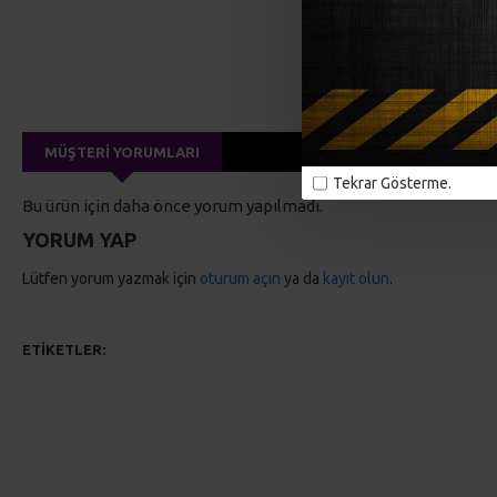
MÜŞTERI YORUMLARI
Tekrar Gösterme.
Bu ürün için daha önce yorum yapılmadı.
YORUM YAP
Lütfen yorum yazmak için
oturum açın
ya da
kayıt olun
.
ETIKETLER:
El örgüsü
el çantaları
omuz çantaları
plaj çantala