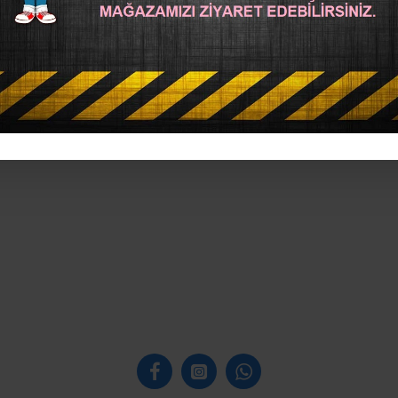
rı
ahşap çanta sapı
makrome çanta
kağıt çanta
kanvas çanta