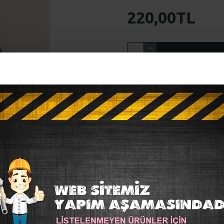
220,00TL
HEMEN AL
ALIŞVERIŞ LISTE
BENZER ÜRÜNLER
Lazer Kesim Kapı Sü
350,00TL
Hobi Malzemeler