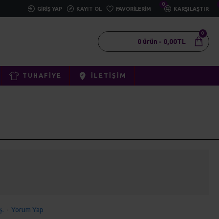
0
GIRIŞ YAP
KAYIT OL
FAVORILERIM
KARŞILAŞTIR
0
0 ürün - 0,00TL
TUHAFIYE
İLETIŞIM
ş.
-
Yorum Yap