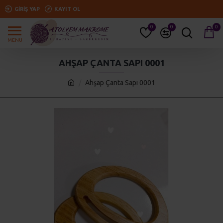
GIRIŞ YAP
KAYIT OL
0
0
0
AHŞAP ÇANTA SAPI 0001
Ahşap Çanta Sapı 0001