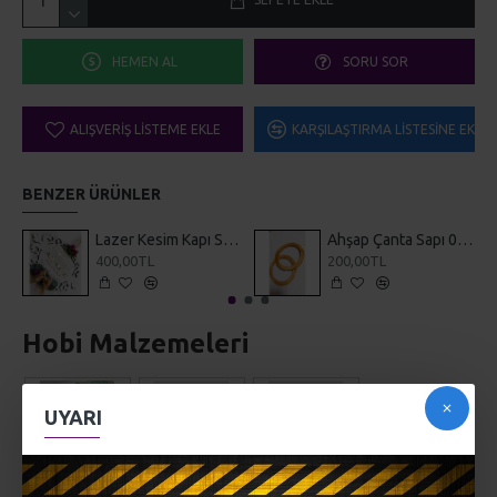
HEMEN AL
SORU SOR
ALIŞVERIŞ LISTEME EKLE
KARŞILAŞTIRMA LISTESINE EKLE
BENZER ÜRÜNLER
Lazer Kesim Kapı Süsü Ayetel Kürsi
Ahşap Çanta Sapı 0002
400,00TL
200,00TL
Hobi Malzemeleri
UYARI