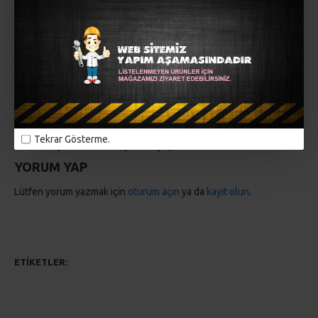
MÜŞTERI YORUMLARI
Tekrar Gösterme.
Bu ürün için daha önce yorum yapılmadı.
YORUM YAP
Lütfen yorum yazmak için
oturum açın
ya da
kayıt olun
.
ETIKETLER:
El örgüsü
el çantaları
omuz çantaları
plaj çantaları
ahşap çanta sapı
makrome çanta
kağıt çanta
kanvas çanta