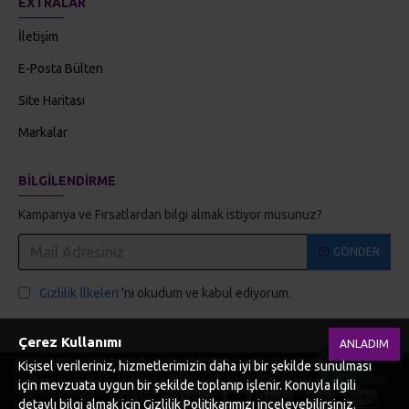
EXTRALAR
İletişim
E-Posta Bülten
Site Haritası
Markalar
BILGILENDIRME
Kampanya ve Fırsatlardan bilgi almak istiyor musunuz?
GÖNDER
Gizlilik İlkeleri
'ni okudum ve kabul ediyorum.
Çerez Kullanımı
ANLADIM
Kişisel verileriniz, hizmetlerimizin daha iyi bir şekilde sunulması
Copyright ©2024. Atolyem Makrome & Lazer Kesim Her Hakkı Saklıdır.
için mevzuata uygun bir şekilde toplanıp işlenir. Konuyla ilgili
detaylı bilgi almak için Gizlilik Politikarımızı inceleyebilirsiniz.