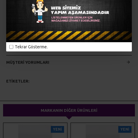
Dükkan isminize özel instagram adresiniz eklenir...
Şeffaf pleksi üzerine istediğiniz boya uygulanır...
Yazı ister gold ister gümüş olarak yazılır.
İSTEKLERİNİZİ BİZE BİLDİRMENİZ YETERLİ...
Tekrar Gösterme.
MÜŞTERI YORUMLARI
ETIKETLER:
lazer kesim
ahşap kesim
pleksi kesim
kapı süsü
ev dekorasyonu
magnet
hediyelik
MARKANIN DIĞER ÜRÜNLERI
YENI
YENI