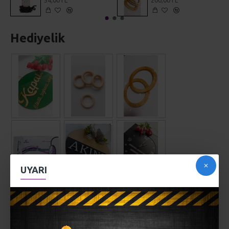
54,00TL
200,00TL
Hediyelik
UYARI
AÇIKLAMA
Açık - Kapalı Dükkan kapı süsü...