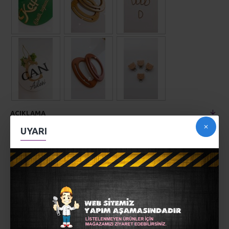
AÇIKLAMA
Figürlü ahşap emzik klipsi...
UYARI
Makrome,amigurumi gibi modellerinizde bebekleriniz içöin
sevimli emzik askısı...
Ham verniksiz akçaağaçtır.
1 adet klips fiyatıdır..