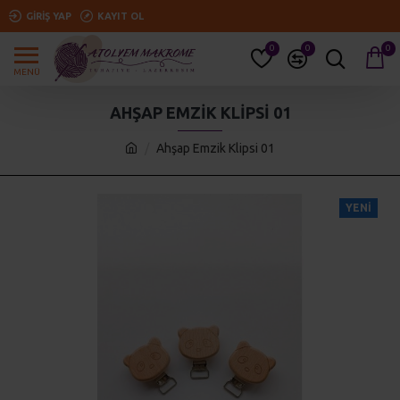
GIRIŞ YAP
KAYIT OL
0
0
0
AHŞAP EMZIK KLIPSI 01
Ahşap Emzik Klipsi 01
YENI