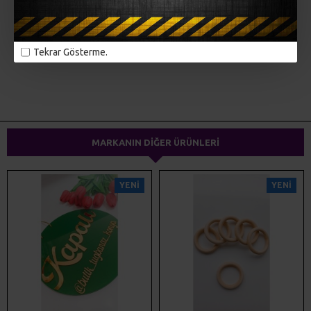
MÜŞTERI YORUMLARI
Tekrar Gösterme.
ETIKETLER:
hobi malzemeleri
emzik klipsi
emzik askısı
amigurumi malzemeleri
makrome malzemeleri
ahşap diş kaşıyıcı
emzik klipsleri
MARKANIN DIĞER ÜRÜNLERI
YENI
YENI