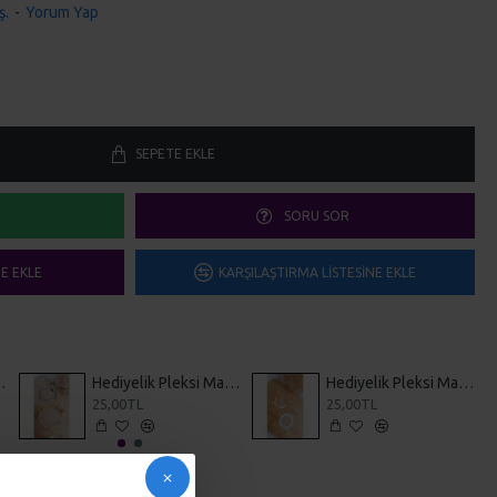
ş.
-
Yorum Yap
SEPETE EKLE
SORU SOR
ME EKLE
KARŞILAŞTIRMA LISTESINE EKLE
 Magnet 10
Hediyelik Pleksi Magnet 11
Hediyelik Pleksi Magnet 12
25,00TL
25,00TL
i