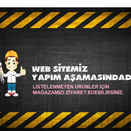
rumi malzemeleri
makrome malzemeleri
ahşap diş kaşıyıcı
tığ
şiş
MARKANIN DIĞER ÜRÜNLERI