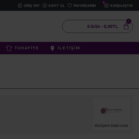
0
GIRIŞ YAP
KAYIT OL
FAVORILERIM
KARŞILAŞTIR
0
0 ürün - 0,00TL
TUHAFIYE
İLETIŞIM
Atolyem Makrome