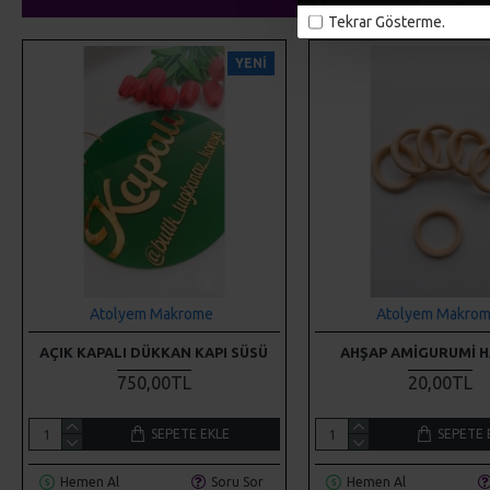
Tekrar Gösterme.
YENI
Atolyem Makrome
Atolyem Makro
AÇIK KAPALI DÜKKAN KAPI SÜSÜ
AHŞAP AMIGURUMI H
750,00TL
20,00TL
SEPETE EKLE
SEPETE 
Hemen Al
Soru Sor
Hemen Al