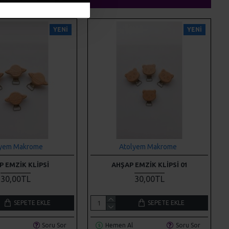
YENI
YENI
lyem Makrome
Atolyem Makrome
P EMZIK KLIPSI
AHŞAP EMZIK KLIPSI 01
30,00TL
30,00TL
SEPETE EKLE
SEPETE EKLE
Soru Sor
Hemen Al
Soru Sor