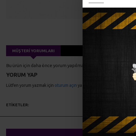
MÜŞTERI YORUMLARI
Bu ürün için daha önce yorum yapılmadı.
YORUM YAP
Lütfen yorum yazmak için
oturum açın
ya da
kayıt olun
.
ETIKETLER:
hobi malzemeleri
emzik klipsi
emzik askısı
amigu