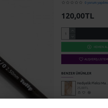
0 yorum yapılmı
120,00TL
HEMEN AL
ALIŞVERIŞ LISTE
BENZER ÜRÜNLER
Hediyelik Pleksi
25,00TL
Hobi Malzemeler