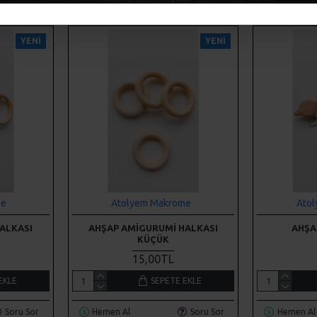
YENI
YENI
me
Atolyem Makrome
Ato
ALKASI
AHŞAP AMIGURUMI HALKASI
AHŞA
KÜÇÜK
15,00TL
EKLE
SEPETE EKLE
Soru Sor
Hemen Al
Soru Sor
Hemen Al