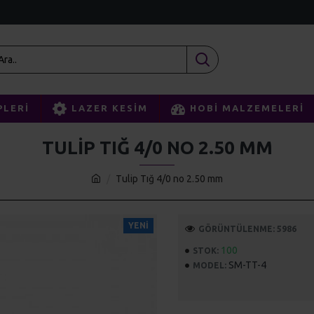
PLERI
LAZER KESIM
HOBI MALZEMELERI
TULIP TIĞ 4/0 NO 2.50 MM
Tulip Tığ 4/0 no 2.50 mm
YENI
GÖRÜNTÜLENME: 5986
100
STOK:
SM-TT-4
MODEL: