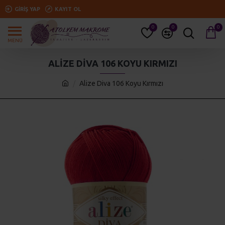
GIRIŞ YAP
KAYIT OL
0
0
0
ALIZE DIVA 106 KOYU KIRMIZI
Alize Diva 106 Koyu Kırmızı