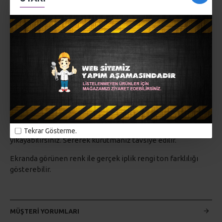
AÇIKLAMA
Alize Diva ipliği, yumuşak dokusu ve parlak görünümüyle
örgü projelerinize şıklık katar.
Nefes alabilen, parlak ve hafif yapısı sayesinde yazlık
giysiler için ideal olan bu iplik,
mikrofiber akrilik sayesinde dayanıklıdır ve yıkamalarda
şeklini korur.
Alize Diva ile ördüğünüz ürünleri hassas ayarda 30°de
Tekrar Gösterme.
yıkayabilirsiniz. Sererek kurutmanız tavsiye edilir.
Ekranda görünen renk ile gerçek iplik rengi ton farklılığı
gösterebilir.
MÜŞTERI YORUMLARI