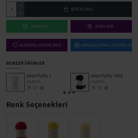
SEPETE EKLE
HEMEN AL
SORU SOR
ALIŞVERIŞ LISTEME EKLE
KARŞILAŞTIRMA LISTESINE EKLE
BENZER ÜRÜNLER
Alize Puffy 1
Alize Puffy 1060
54,00TL
54,00TL
Renk Seçenekleri