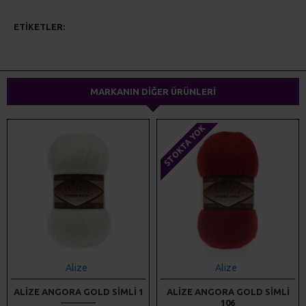
ETIKETLER:
alize
örgü iplikleri
el örgüsü
triko iplikler
dokuma ipliği
yünteks
yumak
MARKANIN DIĞER ÜRÜNLERI
STOKTA YOK
Alize
Alize
ALIZE ANGORA GOLD SIMLI 1
ALIZE ANGORA GOLD SIMLI
106