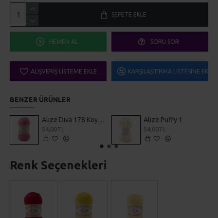
SEPETE EKLE
HEMEN AL
SORU SOR
ALIŞVERIŞ LISTEME EKLE
KARŞILAŞTIRMA LISTESINE EKLE
BENZER ÜRÜNLER
Alize Diva 178 Koyu Pembe
Alize Puffy 1
54,00TL
54,00TL
Renk Seçenekleri