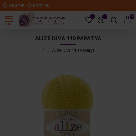
GIRIŞ YAP
KAYIT OL
0
0
0
ALIZE DIVA 110 PAPATYA
Alize Diva 110 Papatya