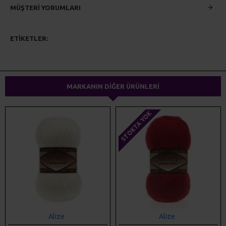
MÜŞTERI YORUMLARI
ETIKETLER:
alize
örgü iplikleri
el örgüsü
triko iplikler
dokuma ipliği
yünteks
yumak
MARKANIN DIĞER ÜRÜNLERI
STOKTA YOK
Alize
Alize