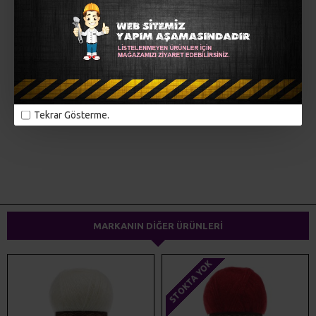
MÜŞTERI YORUMLARI
Tekrar Gösterme.
ETIKETLER:
alize
örgü iplikleri
el örgüsü
triko iplikler
dokuma ipliği
yünteks
yumak
MARKANIN DIĞER ÜRÜNLERI
STOKTA YOK