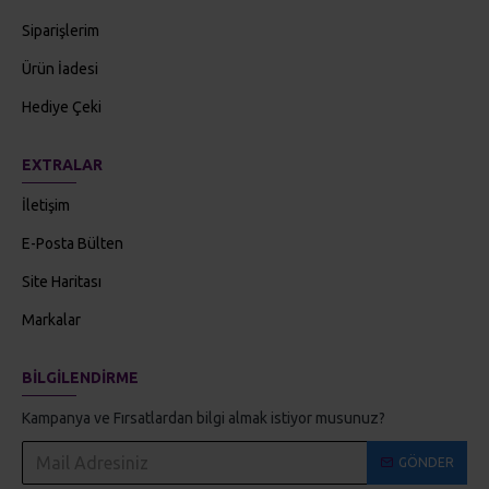
Ürün İadesi
Hediye Çeki
EXTRALAR
İletişim
E-Posta Bülten
Site Haritası
Markalar
BILGILENDIRME
Kampanya ve Fırsatlardan bilgi almak istiyor musunuz?
GÖNDER
Gizlilik İlkeleri
'ni okudum ve kabul ediyorum.