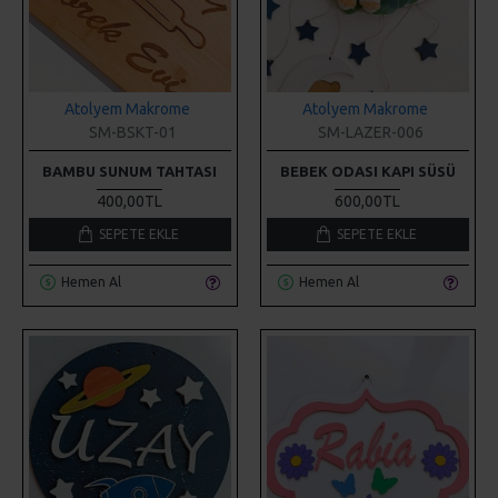
Atolyem Makrome
Atolyem Makrome
SM-BSKT-01
SM-LAZER-006
BAMBU SUNUM TAHTASI
BEBEK ODASI KAPI SÜSÜ
400,00TL
600,00TL
SEPETE EKLE
SEPETE EKLE
Hemen Al
Hemen Al
Atolyem Makrome
Atolyem Makrome