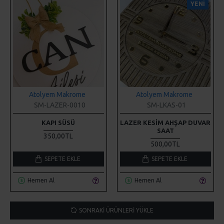
Atolyem Makrome
Atolyem Makrome
SM-LAZER-0010
SM-LKAS-01
KAPI SÜSÜ
LAZER KESIM AHŞAP DUVAR
SAAT
350,00TL
500,00TL
SEPETE EKLE
SEPETE EKLE
Hemen Al
Hemen Al
SONRAKI ÜRÜNLERI YÜKLE