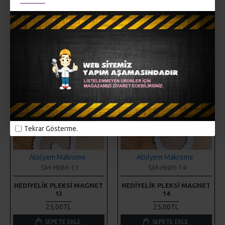
Hemen Al
Hemen Al
Tekrar Gösterme.
Atolyem Makrome
Atolyem Makrome
SM-HNM-13
SM-HNM-14
HEDIYELIK PLEKSI MAGNET
HEDIYELIK PLEKSI MAGNET
13
14
25,00TL
25,00TL
SEPETE EKLE
SEPETE EKLE
Hemen Al
Hemen Al