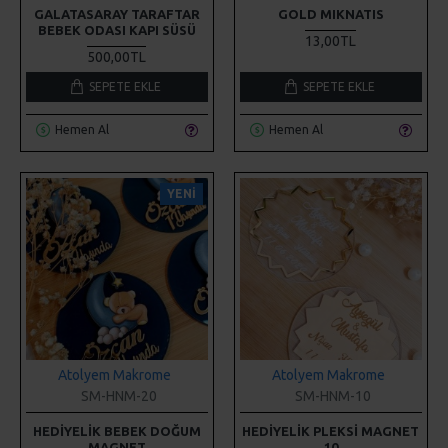
SEPETE EKLE
SEPETE EKLE
Hemen Al
Hemen Al
YENI
Atolyem Makrome
Atolyem Makrome
SM-HNM-20
SM-HNM-10
HEDIYELIK BEBEK DOĞUM
HEDIYELIK PLEKSI MAGNET
MAGNET
10
25,00TL
25,00TL
SEPETE EKLE
SEPETE EKLE