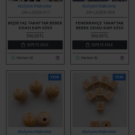
BEŞIKTAŞ TARAFTAR BEBEK
FENERBAHÇE TARAFTAR
ODASI KAPI SÜSÜ
BEBEK ODASI KAPI SÜSÜ
500,00TL
500,00TL
SEPETE EKLE
SEPETE EKLE
Hemen Al
Hemen Al
YENI
YENI
Atolyem Makrome
Atolyem Makrome
SM-FAYB-07
SM-FAKB-06
FIGÜRLÜ AHŞAP BONCUK
FIGÜRLÜ AHŞAP KÜP