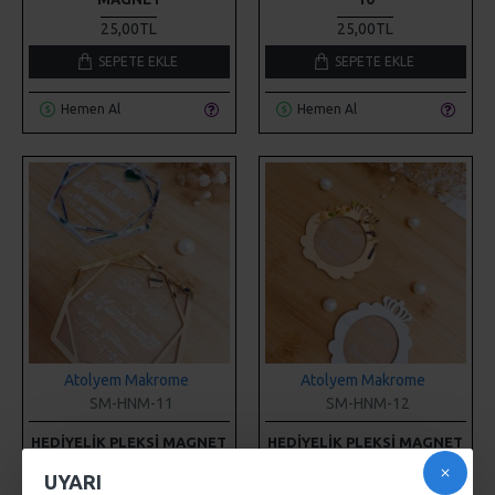
Hemen Al
Hemen Al
Atolyem Makrome
Atolyem Makrome
SM-HNM-11
SM-HNM-12
HEDIYELIK PLEKSI MAGNET
HEDIYELIK PLEKSI MAGNET
11
12
UYARI
25,00TL
25,00TL
SEPETE EKLE
SEPETE EKLE