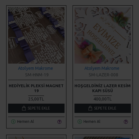
Atolyem Makrome
Atolyem Makrome
SM-HNM-19
SM-LAZER-008
HEDIYELIK PLEKSI MAGNET
HOŞGELDINIZ LAZER KESIM
19
KAPI SÜSÜ
25,00TL
400,00TL
SEPETE EKLE
SEPETE EKLE
Hemen Al
Hemen Al
YENI