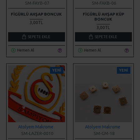
BONCUK
3,00TL
3,00TL
SEPETE EKLE
SEPETE EKLE
Hemen Al
Hemen Al
YENI
YENI
Atolyem Makrome
Atolyem Makrome
SM-LAZER-0010
SM-GM-18
GALATASARAY TARAFTAR
GOLD MIKNATIS
BEBEK ODASI KAPI SÜSÜ
13,00TL
500,00TL