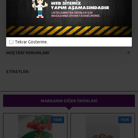
5 mm beyaz mdf üzeri renkli 3 mm Beşiktaş temalı figür.
Bebeğinizin veya çocuğuzun ismine özel ister kapı süsü
ister duvar dekoru..
Tekrar Gösterme.
MÜŞTERI YORUMLARI
ETIKETLER:
lazer kesim
ahşap kesim
pleksi kesim
kapı süsü
ev dekorasyonu
magnet
hediyelik
MARKANIN DIĞER ÜRÜNLERI
YENI
YENI