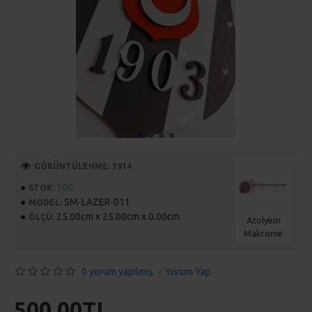
GÖRÜNTÜLENME: 1914
100
STOK:
SM-LAZER-011
MODEL:
25.00cm x 25.00cm x 0.00cm
ÖLÇÜ:
Atolyem
Makrome
0 yorum yapılmış.
-
Yorum Yap
500,00TL