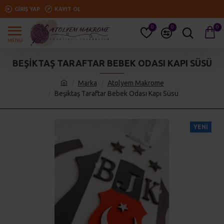
GIRIŞ YAP
KAYIT OL
0
0
0
BEŞIKTAŞ TARAFTAR BEBEK ODASI KAPI SÜSÜ
Marka
Atolyem Makrome
Beşiktaş Taraftar Bebek Odası Kapı Süsü
YENI