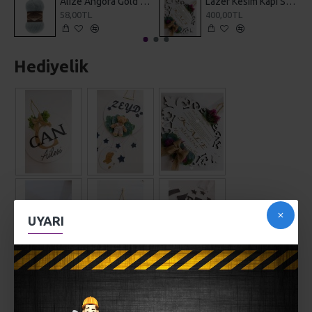
Alize Angora Gold Simli 114 Peri Mavisi
Lazer Kesim Kapı Süsü Ayetel Kürsi
58,00TL
400,00TL
Hediyelik
UYARI
AÇIKLAMA
Bebek Kapı Süsü...