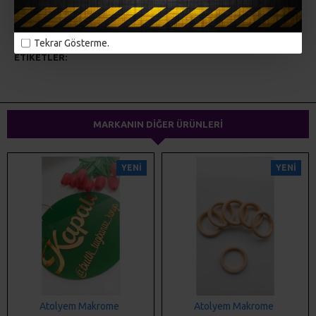
MÜŞTERI YORUMLARI
Tekrar Gösterme.
ETIKETLER:
lazer kesim
ahşap kesim
pleksi kesim
kapı süsü
ev dekorasyonu
magnet
hediyelik
saat
MARKANIN DIĞER ÜRÜNLERI
YENI
YENI
Atolyem Makrome
Atolyem Makrome