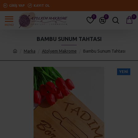
GIRIŞ YAP
KAYIT OL
0
0
0
BAMBU SUNUM TAHTASI
Marka
Atolyem Makrome
Bambu Sunum Tahtası
YENI