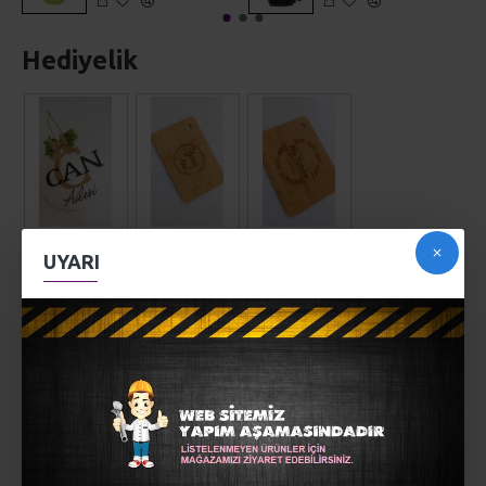
Hediyelik
UYARI
AÇIKLAMA
Kişiye özel bambu sunum kesme tahtası...