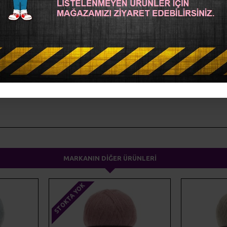
ma ipliği
yünteks
yumak
MARKANIN DIĞER ÜRÜNLERI
STOKTA YOK