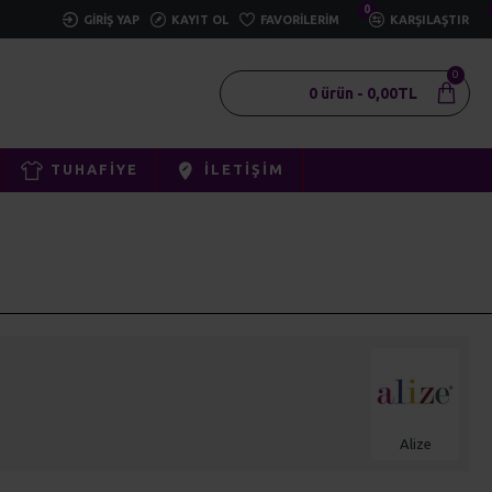
0
GIRIŞ YAP
KAYIT OL
FAVORILERIM
KARŞILAŞTIR
0
0 ürün - 0,00TL
TUHAFIYE
İLETIŞIM
Alize