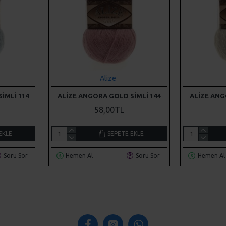
Alize
IMLI 114
ALIZE ANGORA GOLD SIMLI 144
ALIZE ANG
58,00TL
EKLE
SEPETE EKLE
Soru Sor
Hemen Al
Soru Sor
Hemen Al