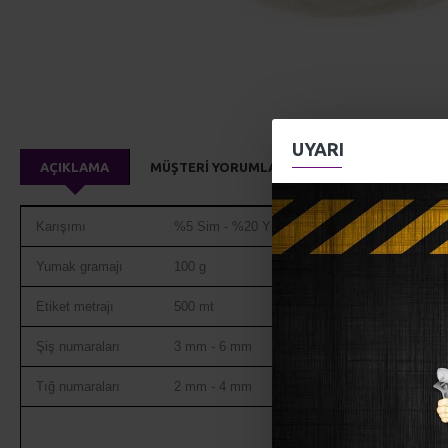
UYARI
AÇIKLAMA
MÜŞTERI YORUMLARI
Karışımı
%5 Sim - %20 Yün - %75 Akrilik
Yumak gramajı
100 g
Etiket metrajı
500 mt
Şiş numaraları
3 mm - 6 mm
Tığ numaraları
2 mm - 4 mm