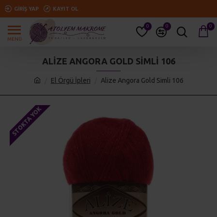
GIRIŞ YAP
KAYIT OL
0
0
0
ALIZE ANGORA GOLD SIMLI 106
El Örgü İpleri
Alize Angora Gold Simli 106
STOKTA YOK