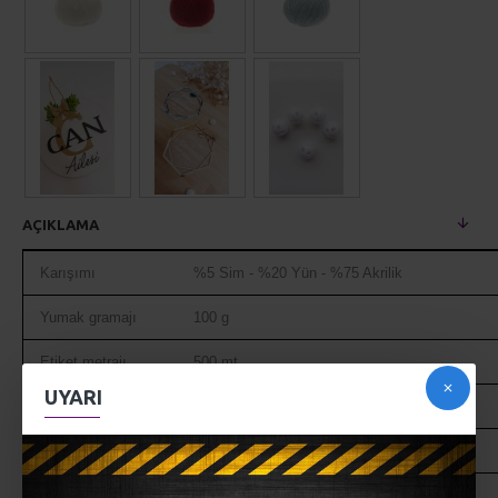
AÇIKLAMA
Karışımı
%5 Sim - %20 Yün - %75 Akrilik
Yumak gramajı
100 g
Etiket metrajı
500 mt
UYARI
Şiş numaraları
3 mm - 6 mm
Tığ numaraları
2 mm - 4 mm