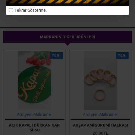
ETIKETLER:
hobi malzemeleri
emzik klipsi
emzik askısı
Tekrar Gösterme.
amigurumi malzemeleri
makrome malzemeleri
MARKANIN DIĞER ÜRÜNLERI
YENI
YENI
Atolyem Makrome
Atolyem Makrome
AÇIK KAPALI DÜKKAN KAPI
AHŞAP AMIGURUMI HALKASI
SÜSÜ
20,00TL