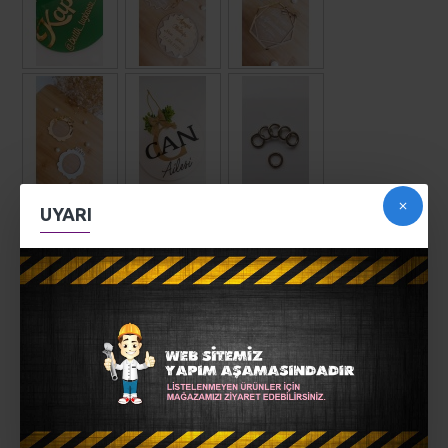
UYARI
AÇIKLAMA
* Yaylı gümüş halka gümüş
* 3 cm...
* 1 adet fiyatıdır...
MÜŞTERI YORUMLARI