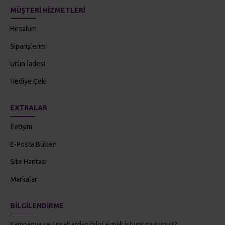
MÜŞTERI HIZMETLERI
Hesabım
Siparişlerim
Ürün İadesi
Hediye Çeki
EXTRALAR
İletişim
E-Posta Bülten
Site Haritası
Markalar
BILGILENDIRME
Kampanya ve Fırsatlardan bilgi almak istiyor musunuz?