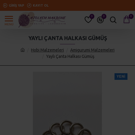
GIRIŞ YAP
KAYIT OL
0
0
0
YAYLI ÇANTA HALKASI GÜMÜŞ
Hobi Malzemeleri
Amigurumi Malzemeleri
Yaylı Çanta Halkası Gümüş
YENI