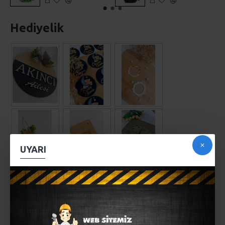
Hediyelik
UYARI
AÇIKLAMA
Kişiye özel istediğiniz yazıda kazıma kesme tahtası ...
Sunum tahtası,kahve köşesi dekoru,peynir tabağı olarak