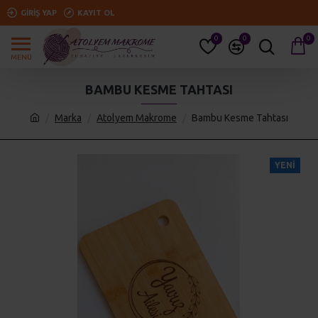
GIRIŞ YAP
KAYIT OL
0
0
0
BAMBU KESME TAHTASI
Marka
Atolyem Makrome
Bambu Kesme Tahtası
YENI