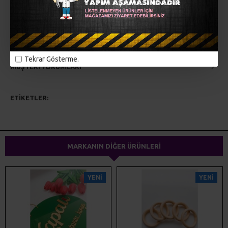
tercih edebilirsiniz...
İstediğiniz yazıyı bize iletiniz...
Tekrar Gösterme.
MÜŞTERI YORUMLARI
ETIKETLER:
lazer kesim
ahşap kesim
pleksi kesim
kapı süsü
ev dekorasyonu
magnet
hediyelik
MARKANIN DIĞER ÜRÜNLERI
YENI
YENI