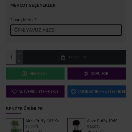
MEVCUT SEÇENEKLER:
Sipariş Metni
SEPETE EKLE
HEMEN AL
SORU SOR
ALIŞVERIŞ LISTEME EKLE
KARŞILAŞTIRMA LISTESINE EKLE
BENZER ÜRÜNLER
Alize Puffy 103 Kuşkonmaz
Alize Puffy 1060
54,00TL
54,00TL