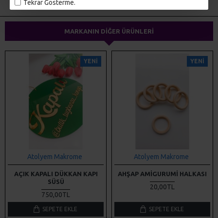
Tekrar Gösterme.
MARKANIN DIĞER ÜRÜNLERI
YENI
YENI
Atolyem Makrome
Atolyem Makrome
AÇIK KAPALI DÜKKAN KAPI
AHŞAP AMIGURUMI HALKASI
SÜSÜ
20,00TL
750,00TL
SEPETE EKLE
SEPETE EKLE