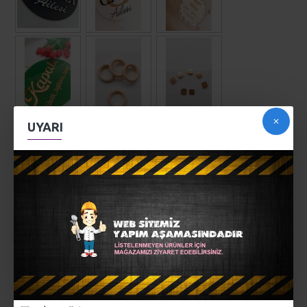
UYARI
AÇIKLAMA
Her türlü çanta için uyumludur...
Gold renk mıknatıs...
MÜŞTERI YORUMLARI
ETIKETLER:
hobi malzemeleri
emzik klipsi
emzik askısı
amigurumi malzemeleri
makrome malzemeleri
mıknatıs