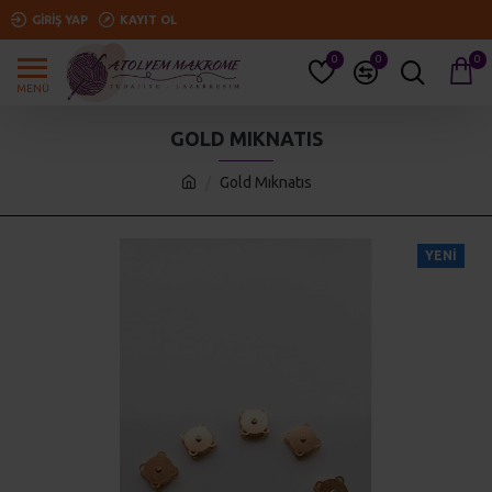
GIRIŞ YAP
KAYIT OL
0
0
0
GOLD MIKNATIS
Gold Mıknatıs
YENI