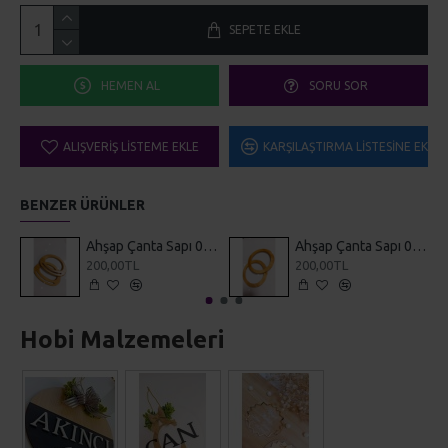
SEPETE EKLE
HEMEN AL
SORU SOR
ALIŞVERIŞ LISTEME EKLE
KARŞILAŞTIRMA LISTESINE EKLE
BENZER ÜRÜNLER
Ahşap Çanta Sapı 0001
Ahşap Çanta Sapı 0002
200,00TL
200,00TL
Hobi Malzemeleri