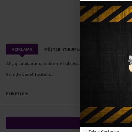
AÇIKLAMA
MÜŞTERI YORUMLARI
Ahşap amigurumi,makrome halkası...
5 cm ,tek adet fiyatıdır...
ETIKETLER:
hobi malzemeleri
emzik klipsi
emzik askısı
amigu
Tekrar Gösterme.