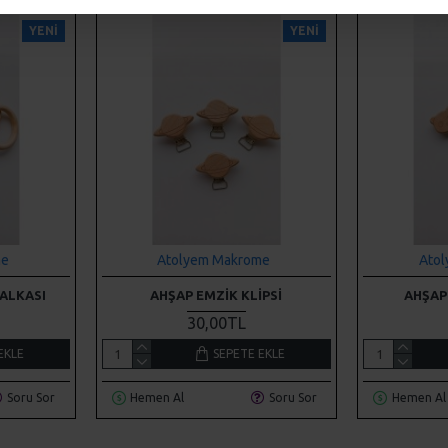
YENI
YENI
me
Atolyem Makrome
Ato
ALKASI
AHŞAP EMZIK KLIPSI
AHŞAP 
30,00TL
EKLE
SEPETE EKLE
Soru Sor
Hemen Al
Soru Sor
Hemen Al