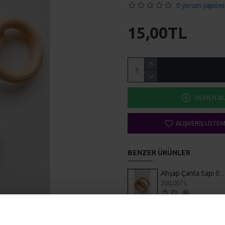
0 yorum yapılmı
15,00TL
HEMEN AL
ALIŞVERIŞ LISTE
BENZER ÜRÜNLER
Ahşap Çanta Sapı
200,00TL
Hediyelik