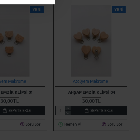
YENI
YENI
lyem Makrome
Atolyem Makrome
EMZIK KLIPSI 01
AHŞAP EMZIK KLIPSI 04
30,00TL
30,00TL
SEPETE EKLE
SEPETE EKLE
Soru Sor
Hemen Al
Soru Sor