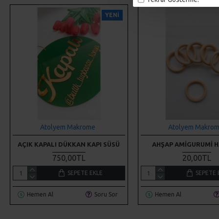
YENI
Atolyem Makrome
Atolyem Makro
AÇIK KAPALI DÜKKAN KAPI SÜSÜ
AHŞAP AMIGURUMI H
750,00TL
20,00TL
SEPETE EKLE
SEPETE 
Hemen Al
Soru Sor
Hemen Al