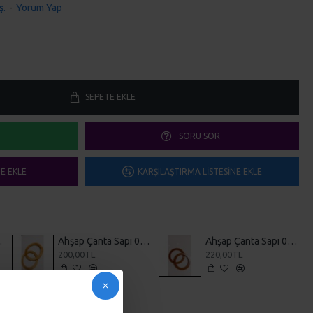
ş.
-
Yorum Yap
SEPETE EKLE
SORU SOR
ME EKLE
KARŞILAŞTIRMA LISTESINE EKLE
 0001
Ahşap Çanta Sapı 0002
Ahşap Çanta Sapı 0003
200,00TL
220,00TL