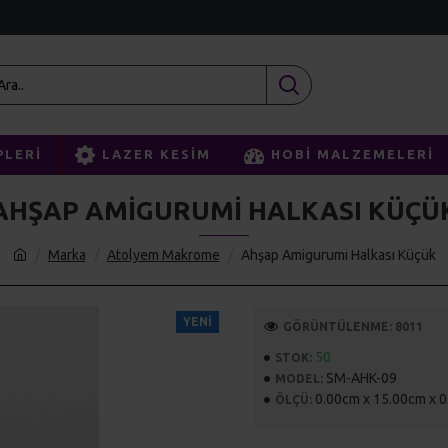
PLERI
LAZER KESIM
HOBI MALZEMELERI
AHŞAP AMIGURUMI HALKASI KÜÇÜ
Marka
Atolyem Makrome
Ahşap Amigurumi Halkası Küçük
YENI
GÖRÜNTÜLENME: 8011
50
STOK:
SM-AHK-09
MODEL:
0.00cm x 15.00cm x 
ÖLÇÜ: