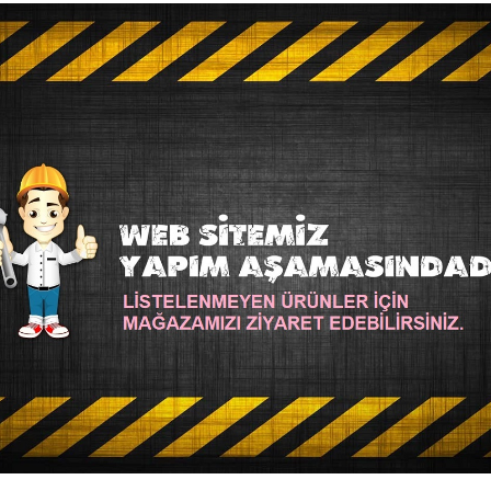
rumi malzemeleri
makrome malzemeleri
ahşap diş kaşıyıcı
emzik klip
MARKANIN DIĞER ÜRÜNLERI