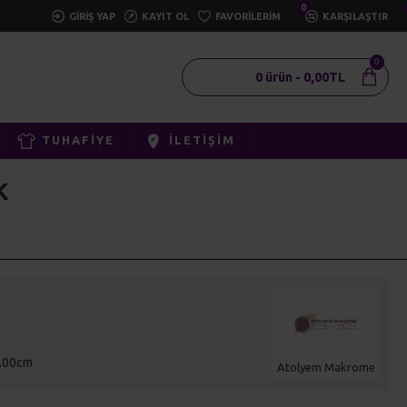
0
GIRIŞ YAP
KAYIT OL
FAVORILERIM
KARŞILAŞTIR
0
0 ürün - 0,00TL
TUHAFIYE
İLETIŞIM
K
0.00cm
Atolyem Makrome